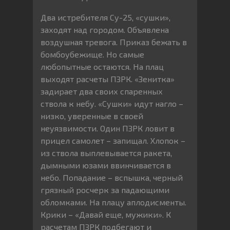
Два истребителя Су-25, «сушки»,
заходят над городом. Объявлена
воздушная тревога. Приказ бежать в
бомбоубежище. Но самые
любопытные остаются. На плац
выходят расчеты ПЗРК. «Зенитка»
задирает два своих спаренных
ствола к небу. «Сушки» идут нагло –
низко, уверенные в своей
неуязвимости. Один ПЗРК ловит в
прицел самолет – запищал. Хлопок –
из ствола выплевывается ракета,
дымными юзами ввинчивается в
небо. Попадание – вспышка, черный
грязный росчерк за падающими
обломками. На плацу аплодисменты.
Крики – «Давай еще, мужики». К
расчетам ПЗРК подбегают и