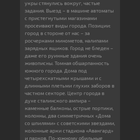
укры стянулись вокруг, частые
задания. Выезд – в машине автоматы
с пристегнутыми магазинами
просеивают виды города. Позиции:
город в стороне от нас – за
росчерками минометов, налипами
зарядных ящиков. Город не бледен –
даже его руинные здания очень
живописны. Томная обшарпанность
южного города. Дома под
четырехскатными крышами и с
длинными плетьми глухих заборов в
частном секторе. Центр города в
духе сталинского ампира –
каменные балконы, острые портики,
колонны, два симметричных «Дома
со шпилями» с советскими звездами,
колонные арки стадиона «Авангард»
и парков. По-южному обильные