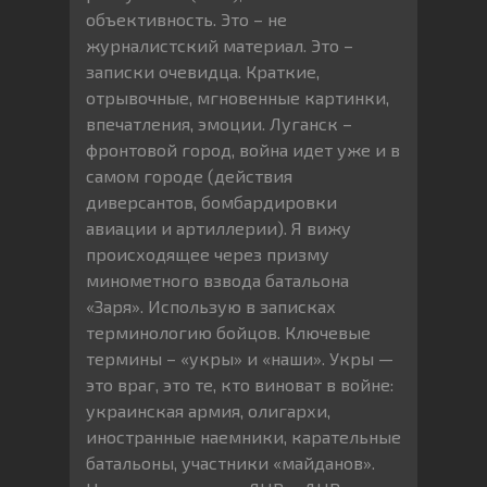
объективность. Это – не
журналистский материал. Это –
записки очевидца. Краткие,
отрывочные, мгновенные картинки,
впечатления, эмоции. Луганск –
фронтовой город, война идет уже и в
самом городе (действия
диверсантов, бомбардировки
авиации и артиллерии). Я вижу
происходящее через призму
минометного взвода батальона
«Заря». Использую в записках
терминологию бойцов. Ключевые
термины – «укры» и «наши». Укры —
это враг, это те, кто виноват в войне:
украинская армия, олигархи,
иностранные наемники, карательные
батальоны, участники «майданов».