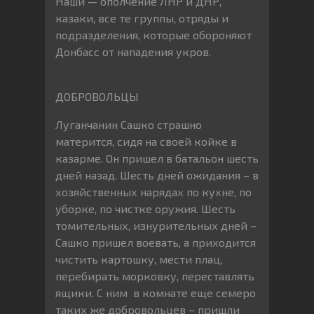
Наши — ополчение ЛНР и ДНР,
казаки, все те группы, отряды и
подразделения, которые обороняют
Донбасс от нападения укров.
ДОБРОВОЛЬЦЫ
Луганчанин Сашко страшно
матерится, сидя на своей койке в
казарме. Он пришел в батальон шесть
дней назад. Шесть дней ожидания – в
хозяйственных нарядах по кухне, по
уборке, по чистке оружия. Шесть
томительных, изнурительных дней –
Сашко пришел воевать, а приходится
чистить картошку, мести плац,
перебирать морковку, переставлять
ящики. С ним в комнате еще семеро
таких же добровольцев – пришли