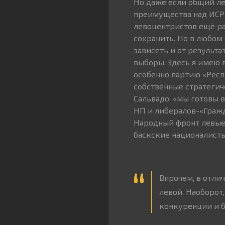
Но даже если общий ле
преимущества над ИСРП
левоцентристов ещё ран
сохранить. Но в любом
зависеть и от результ
выборы. Здесь я имею в
особенно партию «Респ
собственные стратегич
Сальвадо, «мы готовы 
НП и либералов-«Гражда
Народный фронт левые 
баскские националисты.
Впрочем, в отлич
левой. Наоборот
конкуренции и б