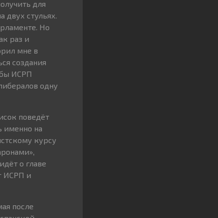
получить для
 двух стульях.
рламенте. Но
ак раз и
орил мне в
ься создания
обы ИСРП
либералов одну
исок поведёт
ь именно на
истскому курсу
аронами»,
идёт о главе
г ИСРП и
мая после
испанской