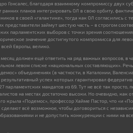
ро Гонсалес, благодаря взаимному компромиссу двух су
т ранних планов интегрировать ОЛ в свою орбиту, фактич
иков в своей «галактике», тогда как ОЛ согласились с те
х представители займут шестую часть – в строгом соотв
ких парламентских выборов с точки зрения соотношения
сторическое значение достигнутого компромисса для лев
и всей Европы, велико.
 месяц должен ещё ответить на ряд важных вопросов, в ч
льном левом списке «национальных составляющих». Речь 
демос» объединениях (в частности, в Каталонии, Валенси
, результативный успех которых гарантировал федерати
7 парламентских мандатов из 69. Тут не всё так просто, 
листов на местах достаточно высоки. Но очевидно, как о
го крыла «Подемос», профессор Хайме Пастор, что «и «По
 сделают всё возможное, чтобы договориться с независ
бразованиями и не допустить конкуренции с ними на в