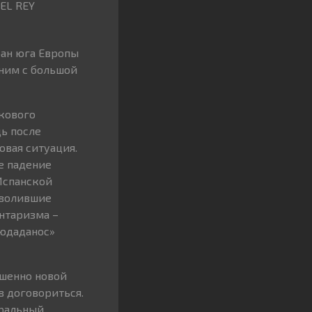
EL REY
ран юга Европы
ним с большой
икового
дь после
овая ситуация.
е падение
Испанской
зволившие
нтаризма –
ьюдаданос»
ршенно новой
в договориться.
еральный