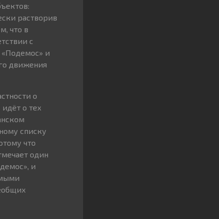
бъектов:
ески растворив
м, что в
етствии с
 «Подемос» и
ого движения
астности о
идёт о тех
анском
вному списку
потому что
тмечает один
демос», и
имыми
сеобщих