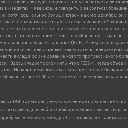
вый список опередит социалистов в голосах, это не гара
 в мандатах. Наверное, и говорить о вероятном большин
о, хотя «социальное большинство», как и в декабре, они
 случае, финальная конфигурация сил в испанской левой 
атов левых сепаратистских сил, самостоятельно идущих н
 виду, в частности, такие силы, как «Баскское страновое 
убликанские левые Каталонии» (РЛК). У них, конечно, им
еские цели, но, как отмечает заместитель генерального 
внести вклад в формирование нового прогрессивного бол
н». Здесь следует вспомнить, что в 1936 г., когда объед
силы Испании пришли к власти, на их стороне были ката
 Возможно, через 80 лет эта тема не потеряла актуальнос
ие от 1936 г., сегодня речь никак не идёт о единстве всей
, остающиеся до всеобщих выборов недели выявят всю ос
орьбу за гегемонию между ИСРП и союзом «Подемос» и 