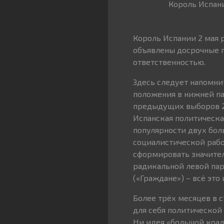
Король Испан
Король Испании 2 мая 
объявлены досрочные п
ответственностью.
Здесь следует напомни
положения в нижней па
предыдущих выборов 20
Испанская политическа
популярности двух бол
социалистической рабо
сформировать значите
радикальной левой па
(«Граждане») – всё это
Более трёх месяцев в 
для себя политической
Ни идея «большой коал