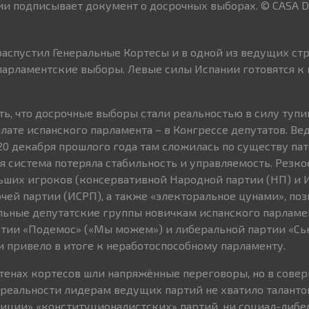
ии подписывает документ о досрочных выборах. © CASA D
распустил Генеральные Кортесы и в одной из ведущих ст
арламентские выборы. Левые силы Испании готовятся к 
ть, что досрочные выборы стали реальностью в силу туп
лате испанского парламента – в Конгрессе депутатов. Ве
 декабря прошлого года там сложилась по существу пат
я система потеряла стабильность и управляемость. Резко
ьших игроков (консервативной Народной партии (НП) и 
чей партии (ИСРП), а также «электоральное цунами», по
льные депутатские группы новичкам испанского парламе
ртии «Подемос» («Мы можем») и либеральной партии «С
 и привело в итоге к неработоспособному парламенту.
стенах кортесов шли напряжённые переговоры, но в сове
 реальности лидерам ведущих партий не хватило таланто
иции» «конституционалистских» партий, ни социал-либ