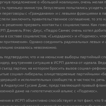
ергнув предложение о «большой коалиции», очень желая 
сть премьер-министра, безуспешно попытались усидеть на
 переговоры с «Гражданами» и с левыми фракциями в па
спели заключить правительственное соглашение, то это к
 к решению прервать контакты с социалистами. Как гов
РП Даниель Ятес-Деус, «Педро Санчес очень хотел добит
и в составе социалистов, «Сьюдаданос» и «Подемос», чт
ом притяжения». Однако соединить радикальных левых и 
алицию оказалось невозможно.
вь подтвердили, что и на июньские выборы партийный сп
дер, внутренняя ситуация в ИСРП далека от идеала. Вед
 съезд партии, на котором бросить вызов социал-рефом
рытые социал-либералы, олицетворяемые партийными «б
дераций и исполнительных сообществ; в частности, речь 
 в Андалусии Сусане Диас, представляющей правый флан
роенной даже на гипотетический альянс с «Подемос».
ения в ИСРП объективно способствует и тот факт, что 9 
консультаций второй и третий по значимости субъекты 