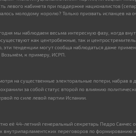
ть левого кабинета при поддержке националистов (сепар
авалось молодому королю? Только призвать испанцев на 
сегодня мы наблюдаем весьма интересную фазу, когда вну
осуществуют как центробежные, так и центростремитель
о, эти тенденции могут сообща наблюдаться даже примен
! Возьмём, к примеру, ИСРП.
мотря на существенные электоральные потери, набрав в 
 сохранили за собой статус второй по влиянию политическ
ервой по силе левой партии Испании.
тно её 44-летний генеральный секретарь Педро Санчес 
ех внутрипарламентских переговоров по формированию к