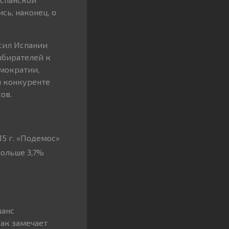
сь, наконец, о
сил Испании
збирателей к
мократии,
м конкуренте
ов.
15 г. «Подемос»
больше 3,7%
шанс
ак замечает