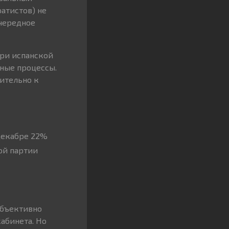
атистов) не
очередное
три испанской
ные процессы.
ительно к
декабре 22%
ой партии
объективно
абинета. Но