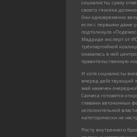
социалисты, сразу отв
своего генсека должно
Они одновременно вели
если с первыми даже у
подтолкнуло «Подемос»
Мадриде эксперт от ИС
трёхпартийной коалици
оказалась в ней центр
правительственную ко
И хотя социалисты вно
вперед действующий ли
май намечен очередной
Санчеса готовятся отк
главами автономных фе
исполнительной власти
категорически не наст
Росту внутреннего брож
долгих и напряжённых 