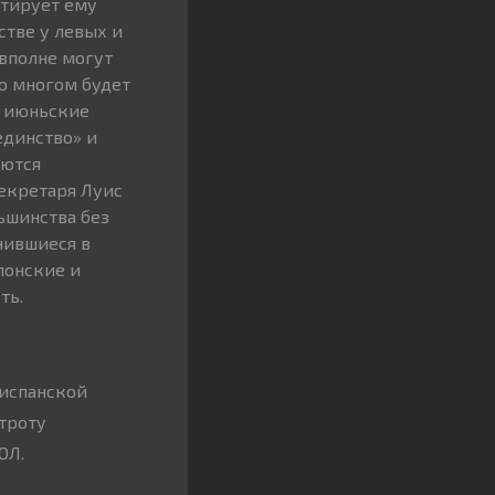
нтирует ему
стве у левых и
 вполне могут
во многом будет
а июньские
единство» и
еются
секретаря Луис
ьшинства без
инившиеся в
лонские и
ть.
 испанской
троту
ОЛ.