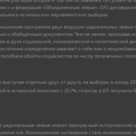
мос» и федерация «Объединённые левые», ОЛ) договорили
альянса на июньских парламентских выборах.
алиционная программа двух ведущих радикальных левых 
ым и обобщённым документом. Тем не менее, призывая и
м в духе социальной, экономической и политической де
остаточно определённо заявляет о себе как о мощнейше
способном обойти социалистов по числу полученных голос
 выступая отдельно друг от друга, на выборах в конце 20
ой в испанской политике с 20,7% голосов, а ОЛ получили 
се радикальные левые имеют прекрасный исторический 
циалистов. Коалиционное соглашение стало возможным, к