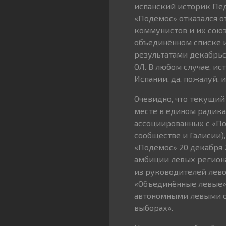
испанский историк Пед
«Подемос» отказался о
коммунистов и их союзн
объединённом списке и
результатами декабрьс
ОЛ. В любом случае, и
Испании, да, пожалуй, 
Очевидно, что текущий
месте в едином радика
ассоциированных с «По
сообществе и Галисии)
«Подемос» 20 декабря 2
амбиции левых региона
из руководителей лево
«Объединённые левые»
автономными левыми о
выборах».