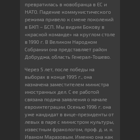
превратилась в новобранца в ЕС и
НАТО. Падение коммунистического
режима привело к смене поколений
в БКП – БСП. Мы видим Бокову в
«красной команде» на круглом столе
в 1990 г. В Великом Народном
Собрании она представляет район
Добруджа, область Генерал-Тошево.
Через 5 лет, после победы на
выборах в конце 1995 г., она
назначена заместителем министра
иностранных дел. С ее работой
связана подача заявления о начале
евроинтеграции. Осенью 1996 г. она
уже кандидат в вице-президенты от
левых в паре с министром культуры,
известным фракологом, проф. д. и. н.
Иваном Маразовым. Именно она как