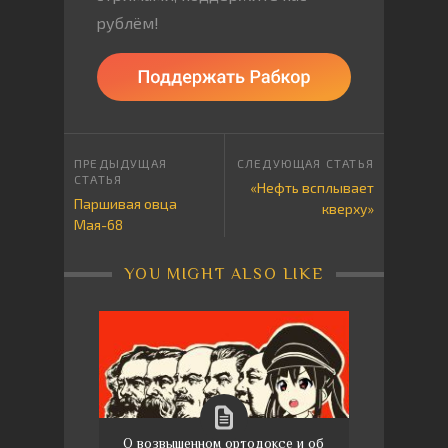
рублём!
«Нефть всплывает
Паршивая овца
кверху»
Мая-68
YOU MIGHT ALSO LIKE
О возвышенном ортодоксе и об