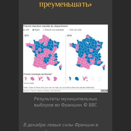
преуменьшать»
Результаты муниципальных
выборов во Франции. © BBC
В декабре левые силы Франции в