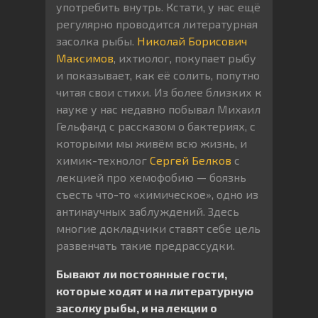
употребить внутрь. Кстати, у нас ещё
регулярно проводится литературная
засолка рыбы.
Николай Борисович
Максимов
, ихтиолог, покупает рыбу
и показывает, как её солить, попутно
читая свои стихи. Из более близких к
науке у нас недавно побывал Михаил
Гельфанд с рассказом о бактериях, с
которыми мы живём всю жизнь, и
химик-технолог
Сергей Белков
с
лекцией про хемофобию — боязнь
съесть что-то «химическое», одно из
антинаучных заблуждений. Здесь
многие докладчики ставят себе цель
развенчать такие предрассудки.
Бывают ли постоянные гости,
которые ходят и на литературную
засолку рыбы, и на лекции о