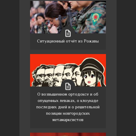
Ситуационный отчёт из Рожавы
О возвышенном ортодоксе и об
опущенных леваках, о клоунаде
последних дней и о решительной
позиции новгородских
метамарксистов