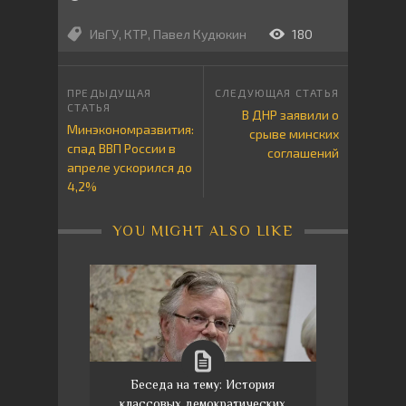
ИвГУ
,
КТР
,
Павел Кудюкин
180
В ДНР заявили о
Минэкономразвития:
срыве минских
спад ВВП России в
соглашений
апреле ускорился до
4,2%
YOU MIGHT ALSO LIKE
Беседа на тему: История
классовых демократических