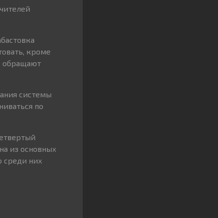
учителей
абастовка
товать, кроме
же обращают
вания системы
ниваться по
четвертый
на из основных
о среди них