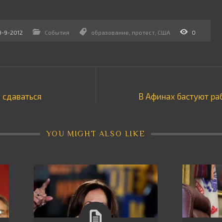
9-9-2012
События
образование
,
протест
,
США
0
 сдаваться
В Афинах бастуют ра
YOU MIGHT ALSO LIKE