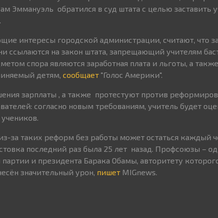
ам Эммануэль обратился в суд штата с целью заставить 
.
щие интересы городской администрации, считают, что з
Они ссылаются на закон штата, запрещающий учителям бас
дметом спора являются заработная плата и льготы, а так
чиняемый детям,
сообщает
"Голос Америки".
ения зарплаты , а также протестуют против реформиро
ателей: согласно новым требованиям, учитель будет оце
 учеников.
 из-за таких реформ без работы может остаться каждый 
астовка последний раз была 25 лет назад. Профсоюзы – од
партии и президента Барака Обамы, авторитету которог
есён значительный урон,
пишет
MIGnews.