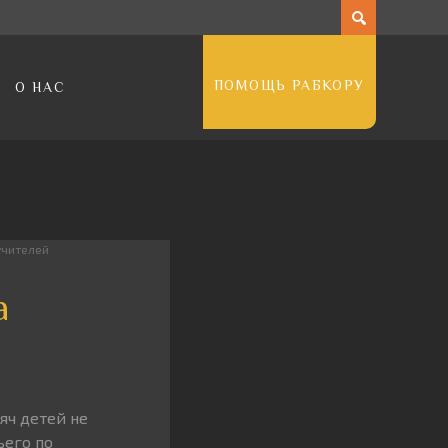
ПОМОЩЬ РАБКОРУ
О НАС
учителей
а
яч детей не
ьего по