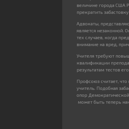
величине города США Р
прекратить забастовку
Адвокаты, представляю
является незаконной. 
тех случаев, когда пре
внимание на вред, при
Учителя требуют повыш
квалификации преподав
результатам тестов его
Профсоюз считает, что
учитель. Подобная заб
опор Демократической 
может быть теперь нан