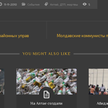
11-11-2010
События
Алтай
,
ДТП
,
жертвы
5
 районных управ
Молдавские коммунисты п
YOU MIGHT ALSO LIKE
На Алтае создали
Абидж