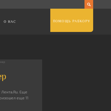
ПОМОЩЬ РАБКОРУ
О НАС
онер
ер
 Лента.Ru. Еще
оизошел еще 11