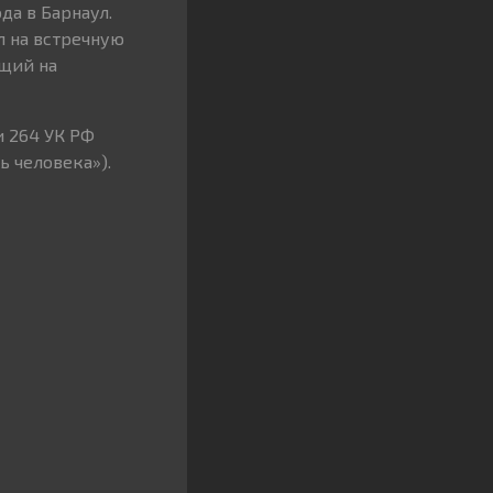
а в Барнаул.
л на встречную
ящий на
и 264 УК РФ
 человека»).