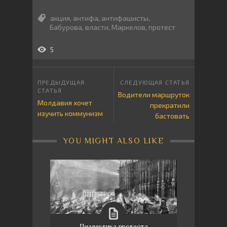
акция
,
антифа
,
антифашисты
,
Бабурова
,
власти
,
Маркелов
,
протест
5
Водители маршруток
Молдавия хочет
прекратили
изучить коммунизм
бастовать
YOU MIGHT ALSO LIKE
Диалектика протеста