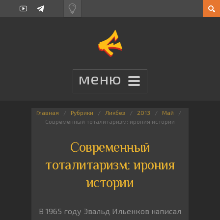
Главная
Рубрики
Ликбез
2013
Май
Современный тоталитаризм: ирония истории
Современный
тоталитаризм: ирония
истории
В 1965 году Эвальд Ильенков написал