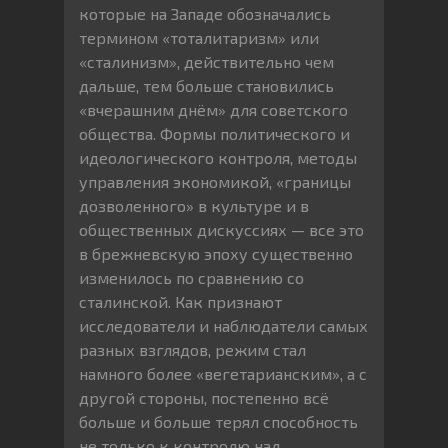
которые на Западе обозначались
термином «тоталитаризм» или
«сталинизм», действительно чем
дальше, тем больше становились
«вчерашним днём» для советского
общества. Формы политического и
идеологического контроля, методы
управления экономикой, «границы
дозволенного» в культуре и в
общественных дискуссиях — все это
в брежневскую эпоху существенно
изменилось по сравнению со
сталинской. Как признают
исследователи и наблюдатели самых
разных взглядов, режим стал
намного более «вегетарианским», а с
другой стороны, постепенно всё
больше и больше терял способность
не только к контролю над