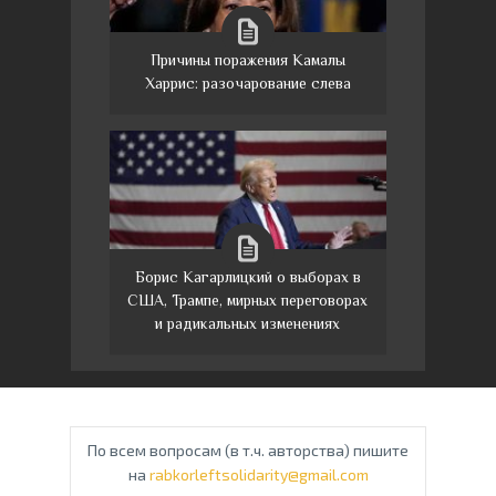
Причины поражения Камалы
Харрис: разочарование слева
Борис Кагарлицкий о выборах в
США, Трампе, мирных переговорах
и радикальных изменениях
По всем вопросам (в т.ч. авторства) пишите
на
rabkorleftsolidarity@gmail.com