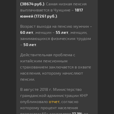
(38674 руб.)
. Самая низкая пенсия
выплачивается в Чунцине –
1817
юаней (17261 руб.)
.
Возраст выхода на пенсию мужчин –
60 лет
, женщин –
55 лет
, женщин,
занимающихся физическим трудом
–
50 лет
.
Действительная проблема с
китайским пенсионным
страхованием заключается в охвате
населения, которому начисляют
пенсии.
В августе 2018 г. Министерство
гражданской администрации КНР
опубликовало
отчет
, согласно
которому процент населения
возрастом 60+ составляет
17,3%
от