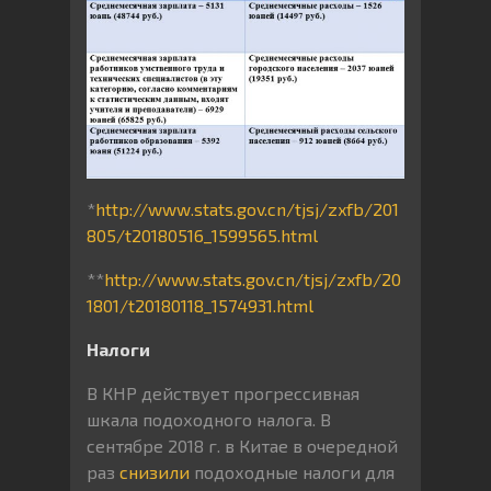
*
http://www.stats.gov.cn/tjsj/zxfb/201
805/t20180516_1599565.html
**
http://www.stats.gov.cn/tjsj/zxfb/20
1801/t20180118_1574931.html
Налоги
В КНР действует прогрессивная
шкала подоходного налога. В
сентябре 2018 г. в Китае в очередной
раз
снизили
подоходные налоги для