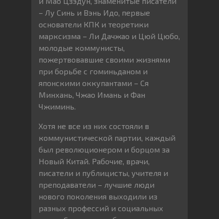
и Мао Цзэдун, знаменитые писатели
– Лу Синь и Вэнь Идо, первые
основатели КПК и теоретики
марксизма – Ли Дачжао и Цюй Цюбо,
молодые коммунисты,
пожертвовавшие своими жизнями
при борьбе с гоминьданом и
японскими оккупантами – Ся
Минхань, Чжао Имань и Фан
Чжиминь.
Хотя не все из них состояли в
коммунистической партии, каждый
был революционером и борцом за
Новый Китай. Рабочие, врачи,
писатели и публицисты, учителя и
преподаватели – лучшие люди
нового поколения выходили из
разных профессий и социальных