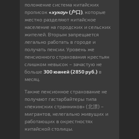
положение система китайских
прописок
«
хукоу
» (户口)
, которые
жестко разделяют китайское
население на городских и сельских
жителей. Вторым запрещается
легально работать в городе и
получать пенсии. Уровень же
пенсионного страхования крестьян
слишком невысок – зачастую не
больше
300 юаней (2850 руб.)
в
месяц.
Также пенсионное страхование не
получают гастарбайтеры типа
«пекинских странников» (北漂) –
мигрантов, нелегально живущих и
работающих в окрестностях
китайской столицы.