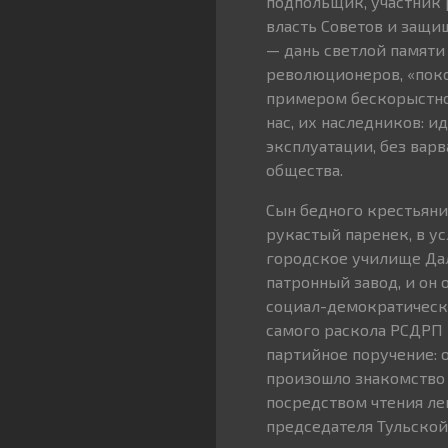
подпольщик, участник 
власть Советов и защищ
— дань светлой памяти
революционеров, «поко
примером бескорыстно
нас, их наследников: и
эксплуатации, без варв
общества.
Сын бедного крестьянин
рукастый паренек, в у
городское училище Да
патронный завод, и он
социал-демократическо
самого раскола РСДРП 
партийное поручение: 
произошло знакомство
посредством чтения ле
председателя Тульской