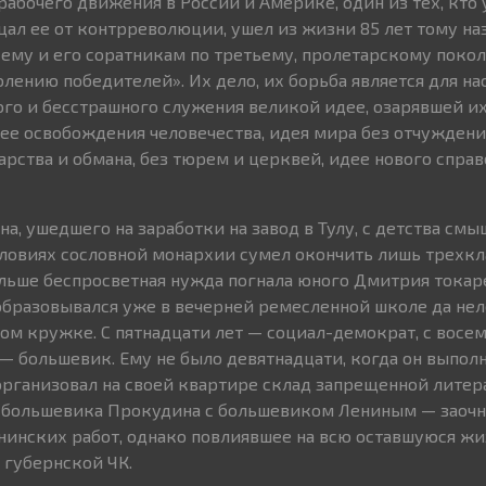
рабочего движения в России и Америке, один из тех, кто
ал ее от контрреволюции, ушел из жизни 85 лет тому наз
 ему и его соратникам по третьему, пролетарскому поко
лению победителей». Их дело, их борьба является для н
го и бесстрашного служения великой идее, озарявшей и
дее освобождения человечества, идея мира без отчуждени
арства и обмана, без тюрем и церквей, идее нового спра
а, ушедшего на заработки на завод в Тулу, с детства см
словиях сословной монархии сумел окончить лишь трехкл
льше беспросветная нужда погнала юного Дмитрия токар
 образовывался уже в вечерней ремесленной школе да не
м кружке. С пятнадцати лет — социал-демократ, с восемн
— большевик. Ему не было девятнадцати, когда он выпол
организовал на своей квартире склад запрещенной литер
 большевика Прокудина с большевиком Лениным — заочн
нинских работ, однако повлиявшее на всю оставшуюся ж
 губернской ЧК.