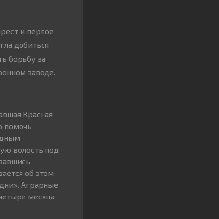
арест и первое
гла добиться
ть борьбу за
ронном заводе.
тавшая Красная
ю помочь
едным
кую волость под
овавшись
вается об этом
удни». Аграрные
четыре месяца