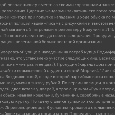
одой революционер вместе со своими соратниками занял
 революцию. Царские жандармы захватили его после от
фной конторе при попытке нападения. В ходе обыска по м
рская полиция нашла «письма с рисунками и текстом не
ной магазин с 5 патронами к револьверу Браунинга, 31 ¼
. По версии следствия, до своего задержания Прокудин у
ерациях нелегальной большевистской организации.
 Суворовской улице в нападении на погреб купца Подчуфа
казано, что установлено участие следующих лиц: Баскак
писка – «не раз, и не два»), Прокудин (карандашом прип
акой-то невыясненный студент и некий Мирник), 17 октяб
на Воздвиженской, в ходе которой партийная касса попо
емени суммой в тысячу рублей. По версии полиции, в кон
ей, двое встали у дверей, а трое с криком «Руки вверх, 
и обыск, изымая кошельки, бумажники, серебряные часы,
ховую куртку. По «делу о шайке тульских экспроприато
ж 26 революционеров. В условиях кровавого столыпинск
чайшие наказание, а организатору Прокудину – смертная 