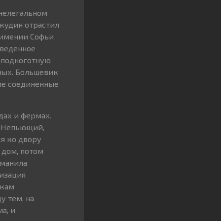
 нелегальном
окудин отрастил
 имении Софьи
оведенное
ю подноготную
ных. Большевик
ие соединенные
дах и фермах.
. Непьющий,
я ко двору
 дом, потом
 манила
низация
икам
у тем, на
а, и