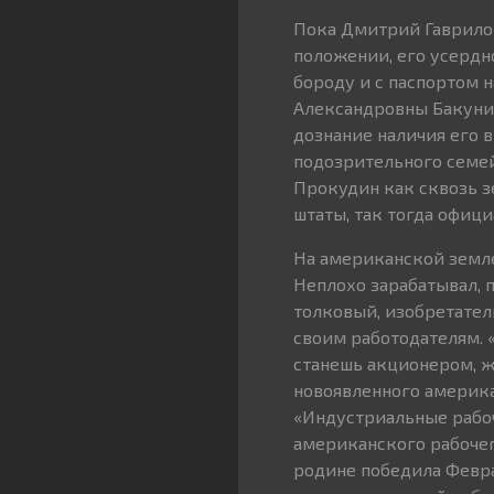
Пока Дмитрий Гаврилов
положении, его усердн
бороду и с паспортом 
Александровны Бакунин
дознание наличия его 
подозрительного семе
Прокудин как сквозь 
штаты, так тогда офиц
На американской земле
Неплохо зарабатывал, 
толковый, изобретател
своим работодателям. 
станешь акционером, жи
новоявленного америка
«Индустриальные рабоч
американского рабочего
родине победила Февра