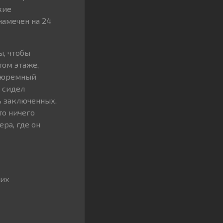
кие
намечен на 24
, чтобы
том этаже,
 тюремный
е сидел
ь заключенных,
то ничего
ра, где он
них