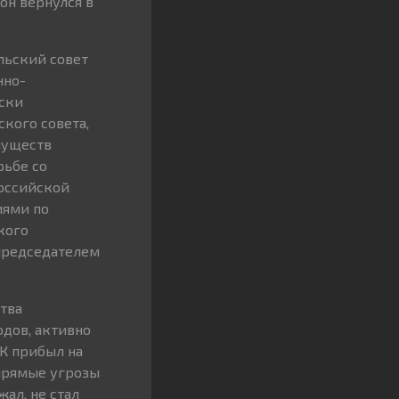
он вернулся в
льский совет
нно-
ески
кого совета,
муществ
рьбе со
российской
иями по
кого
 председателем
ства
одов, активно
К прибыл на
 прямые угрозы
ал, не стал