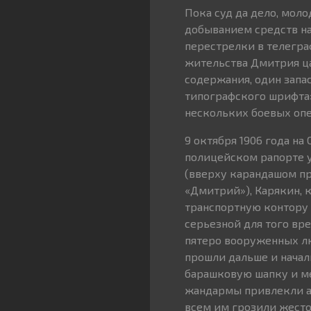
Пока суд да дело, мол
добыванием средств на
перестрелки в телегра
жительства Дмитрия ца
содержания, один запас
типографского шрифта»
нескольких боевых оп
9 октября 1906 года на
полицейском рапорте у
(вверху карандашом при
«Дмитрий»), Карякин, к
транспортную контору 
серьезной для того вр
пятеро вооруженных люд
прошли дальше и начал
барашковую шапку и ме
жандармы привлекли а
всем им грозили жесто