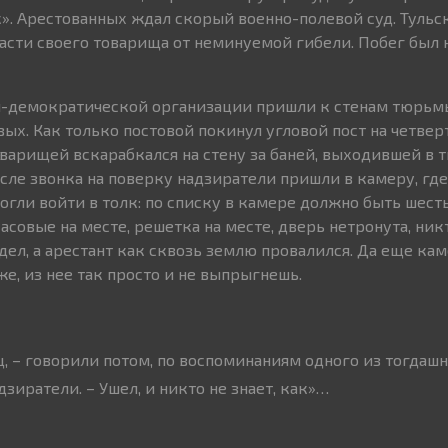
». Арестованных ждал скорый военно-полевой суд. Тульс
сти своего товарища от неминуемой гибели. Побег был 
л-демократической организации пришли к стенам тюрьмы
ых. Как только постовой покинул угловой пост на четвер
варищей вскарабкался на стену за баней, выходившей в
осле звонка на поверку надзиратели пришли в камеру, гд
огли войти в толк: по списку в камере должно быть шест
 Часовые на месте, решетка на месте, дверь нетронута, ник
ел, а арестант как сквозь землю провалился. Да еще каме
же, из нее так просто и не выпрыгнешь.
ц, – говорили потом, по воспоминаниям одного из тогдаш
зиратели. – Ушел, и никто не знает, как»…