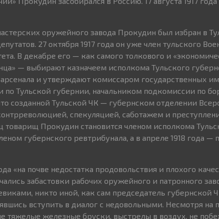
й» Прокудин засобирался в Россию. 17 августа 1917 года 
астерских оружейного завода Прокудин был избран в Ту
епутатов. 27 октября 1917 года он уже член тульского Вое
та. В декабре его — как самого толкового и «экономич
ца» — выбирают казначеем исполкома Тульского губернс
 арсенала и утверждают комиссаром государственных и
 по Тульской губернии, начальником подкомиссии по бо
что созданной Тульской ЧК — губернском отделении Все
контрреволюцией, спекуляцией, саботажем и преступлен
ц товарищ Прокудин становится членом исполкома Тульс
леном губернского ревтрибунала, а в апреле 1918 года —
ода «на почве недостатка продовольствия и плохого каче
чались забастовки рабочих оружейного и патронного зав
иками, никто иной, как сам председатель губернской Ч
оявшись вступить в диалог с недовольными. Несмотря на
е тяжелые железные бруски, выстрелы в воздух, не побеж