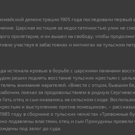
рвомайской демонстрации 1905 года последовали первый 
ение. Царская юстиция за недостаточностью улик не смо
ого пролетария, и он вышел на свободу, чтобы продолжи
тивно участвуя в забастовках и митингах на тульском пат
года истекала кровью в борьбе с царскими палачами восс
дин решил поднять восстание тульских крестьян с цель
твлечь внимание карателей. «Вместе с отцом, бывшим б
 рабочим, поехал за продовольствием в родную Сергиевс
я Гать отец и сын оказались на сельском сходе. Воспольз
 крестьян к выступлению против помещиков», – рассказы
1985 году в сборнике о тульских чекистах «Тревожные б
ко подавлены властями, отец и сын Прокудины провели 
ождены под залог до суда.