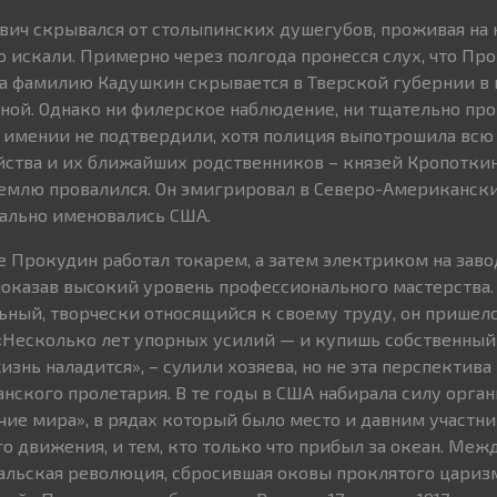
ич скрывался от столыпинских душегубов, проживая на
о искали. Примерно через полгода пронесся слух, что Пр
на фамилию Кадушкин скрывается в Тверской губернии в
ой. Однако ни филерское наблюдение, ни тщательно пр
в имении не подтвердили, хотя полиция выпотрошила вс
йства и их ближайших родственников – князей Кропотки
землю провалился. Он эмигрировал в Северо-Американск
иально именовались США.
 Прокудин работал токарем, а затем электриком на заво
показав высокий уровень профессионального мастерства
ьный, творчески относящийся к своему труду, он пришелс
«Несколько лет упорных усилий — и купишь собственный
знь наладится», – сулили хозяева, но не эта перспектива
нского пролетария. В те годы в США набирала силу орга
ие мира», в рядах который было место и давним участн
 движения, и тем, кто только что прибыл за океан. Межд
льская революция, сбросившая оковы проклятого царизм