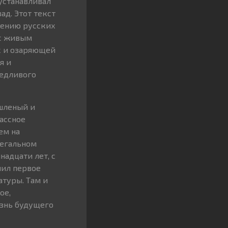
 устанавливал
ад. Этот текст
лению русских
ас живым
х и озаряющей
я и
ведливого
ышленый и
ассное
ем на
легальном
адцати лет, с
нил первое
атуры. Там и
ое,
изнь будущего