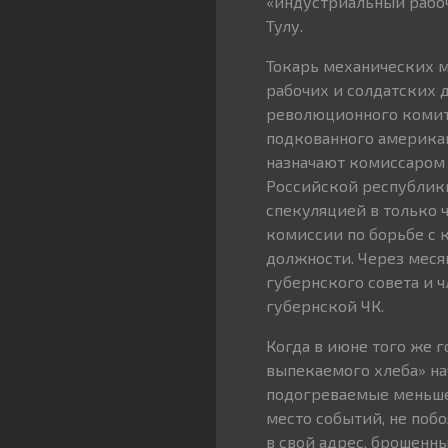
«индустриальный рабочи
Тулу.
Токарь механических м
рабочих и солдатских д
революционного комите
подкованного американ
назначают комиссаром
Российской республики
спекуляцией в только 
комиссии по борьбе с 
должности. Через меся
губернского совета и ч
губернской ЧК.
Когда в июне того же г
выпекаемого хлеба» на
подогреваемые меньшев
место событий, не поб
в свой адрес, брошенны