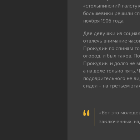
«столыпинский галстук
большевики решили спа
ноября 1906 года.
Две девушки из социа
отвлечь внимание часов
Прокудин по спинам то
огород, и был таков. П
Прокудин, и долго не м
а на деле только пять.
подозрительного не вид
сидел – на третьем эта
«Вот это молоде
заключенных, над