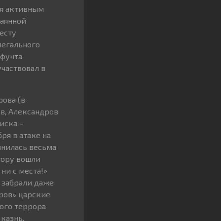
ся активным
чаянной
есту
легального
 фунта
частвовал в
рова (в
ов, Александров
иска –
ря в атаке на
лнилась весьма
тору вошли
ни с места!»
 забрали даже
ров» царские
ого террора
казнь,