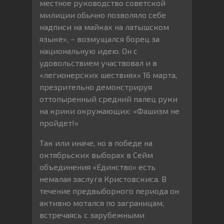
местное руководство советской
милиции обычно позволяло себе
надписи на майках на латышском
языке», – возмущался борец за
национальную идею. Он с
удовольствием участвовал и в
«легионерских шествиях» 16 марта,
презрительно демонстрируя
оттопыренный средний палец руки
на крики окружающих: «Фашизм не
пройдет!»
Так или иначе, но в победе на
октябрьских выборах в Сейм
объединения «Единство» есть
немалая заслуга Кристовскиса. В
течение предвыборного периода он
активно мотался по заграницам,
встречаясь с зарубежными