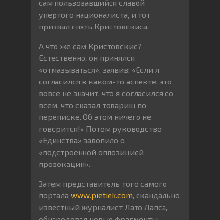
сам пользовавшийся славой
упертого националиста, и тот
призвал снять Кристовскиса.
А что же сам Кристовскис?
Естественно, он принялся
«отмазываться», заявив: «Если я
согласился в каком-то аспекте, это
вовсе не значит, что я согласился со
всем, что сказал товарищ по
переписке. Об этом ничего не
говорится!» Потом руководство
«Единства» завопило о
«подстроенной оппозицией
провокации».
Затем представитель того самого
портала
www.pietiek.com
, скандально
известный журналист Лато Лапса,
обнародовал новые фрагменты