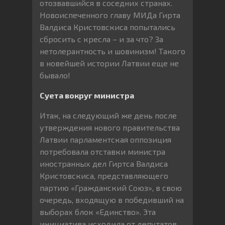
отозвавшийся в соседних странах.
Новоиспеченного главу МИДа Гирта
Валдиса Кристовскиса попытались
сбросить с кресла – и за что? За
нетолерантность и шовинизм! Такого
в новейшей истории Латвии еще не
бывало!
Суета вокруг министра
Итак, на следующий же день после
утверждения нового правительства
Латвии парламентская оппозиция
потребовала отставки министра
иностранных дел Гиртса Валдиса
Кристовскиса, представляющего
партию «Гражданский Союз», в свою
очередь, входящую в победивший на
выборах блок «Единство». Эта
инициатива исходила от депутатов