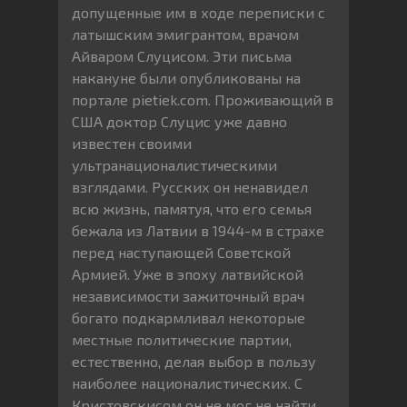
допущенные им в ходе переписки с
латышским эмигрантом, врачом
Айваром Слуцисом. Эти письма
накануне были опубликованы на
портале pietiek.com. Проживающий в
США доктор Слуцис уже давно
известен своими
ультранационалистическими
взглядами. Русских он ненавидел
всю жизнь, памятуя, что его семья
бежала из Латвии в 1944-м в страхе
перед наступающей Советской
Армией. Уже в эпоху латвийской
независимости зажиточный врач
богато подкармливал некоторые
местные политические партии,
естественно, делая выбор в пользу
наиболее националистических. С
Кристовскисом он не мог не найти