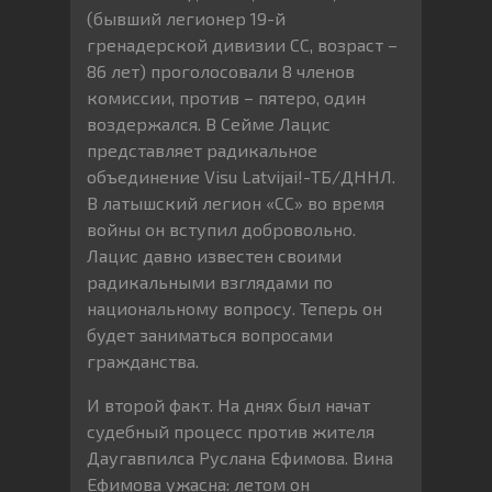
(бывший легионер 19-й
гренадерской дивизии СС, возраст –
86 лет) проголосовали 8 членов
комиссии, против – пятеро, один
воздержался. В Сейме Лацис
представляет радикальное
объединение Visu Latvijai!-ТБ/ДННЛ.
В латышский легион «СС» во время
войны он вступил добровольно.
Лацис давно известен своими
радикальными взглядами по
национальному вопросу. Теперь он
будет заниматься вопросами
гражданства.
И второй факт. На днях был начат
судебный процесс против жителя
Даугавпилса Руслана Ефимова. Вина
Ефимова ужасна: летом он