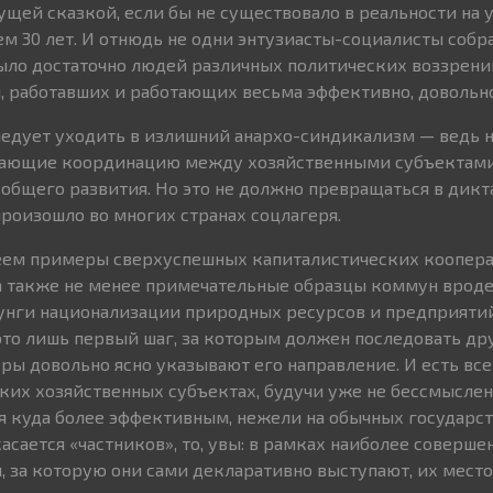
сущей сказкой, если бы не существовало в реальности на
ем 30 лет. И отнюдь не одни энтузиасты-социалисты собр
ыло достаточно людей различных политических воззрен
 работавших и работающих весьма эффективно, довольно
следует уходить в излишний анархо-синдикализм — ведь
вающие координацию между хозяйственными субъектам
общего развития. Но это не должно превращаться в дикт
произошло во многих странах соцлагеря.
еем примеры сверхуспешных капиталистических коопера
 а также не менее примечательные образцы коммун вроде
унги национализации природных ресурсов и предприяти
это лишь первый шаг, за которым должен последовать дру
ы довольно ясно указывают его направление. И есть все
таких хозяйственных субъектах, будучи уже не бессмысле
я куда более эффективным, нежели на обычных государс
асается «частников», то, увы: в рамках наиболее соверше
 за которую они сами декларативно выступают, их место