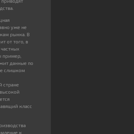
и приводят
дства.
щная
авно уже не
кам рынка. В
т от того, в
 частных
ы пример,
ржит данные по
 не слишком
й стране
 высокой
ется
равящий класс
роизводства
емление к