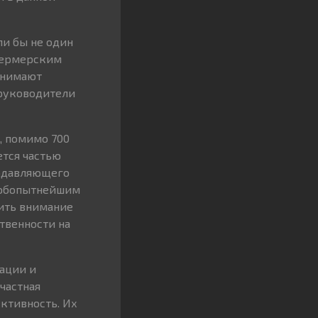
ли бы не один
фермерским
инимают
 руководители
, помимо 700
ется частью
подавляющего
 любопытнейшим
ить внимание
твенности на
зации и
частная
ктивность. Их