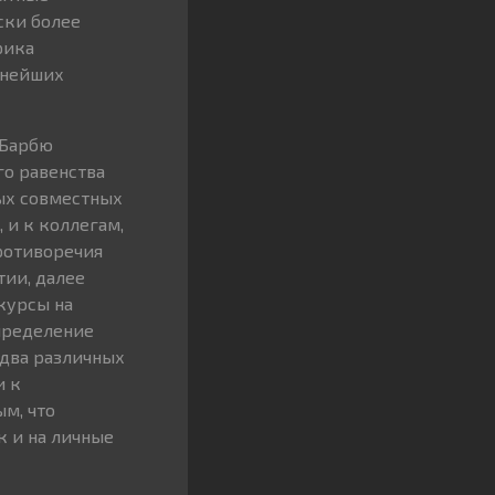
ски более
рика
упнейших
 Барбю
о равенства
ных совместных
 и к коллегам,
ротиворечия
тии, далее
курсы на
спределение
два различных
и к
м, что
к и на личные