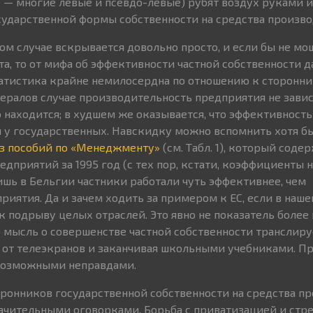
е — многие левые и псевдо-левые) рубят воздух руками 
сударственной формы собственности на средства произво
ом случае вскрывается довольно просто, и если бы не мо
а, то от мифа об эффективности частной собственности д
Статистика крайне немилосердна по отношению к сторонни
ералов случае производительность предприятия не зависи
о находится; в худшем же оказывается, что эффективность
 у государственных. Навскидку можно вспомнить хотя б
з пособий по «Менеджменту»
(см. Табл. 1), который соде
едприятий за 1995 год (с тех пор, кстати, коэффициенты
ишь в Бельгии частники работали чуть эффективнее, чем
иятия. Да и зачем ходить за примером к ЕС, если в наше
к подрыву целых отраслей. Это явно не показатель более
 мысль о совершенстве частной собственности транслиру
 от телеэкранов и заканчивая школьными учебниками. П
возможными неправдами.
ронников государственной собственности на средства п
значительными оговорками. Борьба с приватизацией и стр