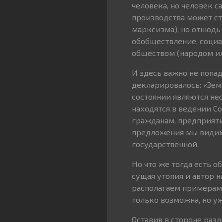
человека, но человек с
производства может ст
марксизма), но отнюдь
обобществление, социа
обществом (народом ил
И здесь важно не попад
декларировалось: «Зем
состоянии являются н
находятся в ведении С
гражданам, предприяти
предложения мы видим,
государственной.
Но что же тогда есть о
сущая утопия и автор н
располагаем примерами
только возможна, но у
Оставив в стороне раз