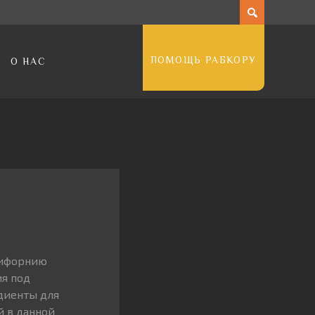
ПОМОЩЬ РАБКОРУ
О НАС
лифорнию
ия под
едиенты для
й в данной