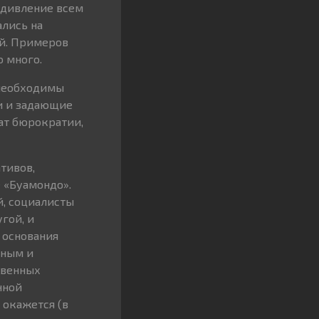
 удивление всем
ались на
ий. Примеров
 много.
 необходимы
и и задающие
ат бюрократии,
тивов,
 «Буамондо».
й, социалисты
гой, и
 основания
нным и
твенных
нной
 окажется (в