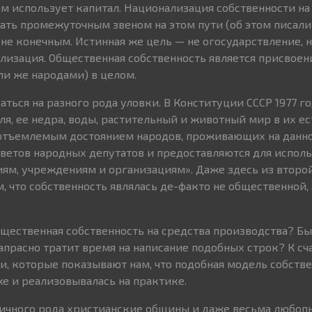
ам использует капитал. Национализация собственности на
ать промежуточным звеном на этом пути (об этом писали
 не конечным. Истинная же цель — не огосударствление, 
лизация. Общественная собственность является присвоен
и же народами) в целом.
аться на разного рода уловки. В Конституции СССР 1977 г
ля, ее недра, воды, растительный и животный мир в их е
еотъемлемым достоянием народов, проживающих на данн
оветов народных депутатов и предоставляются для испол
ям, учреждениям и организациям». Даже здесь из второй
 что собственность являлась де-факто не общественной, 
бщественная собственность на средства производства? Бы
апрасно тратит время на написание подобных строк? К сч
, которые показывают нам, что подобная модель собстве
же и реализовывалась на практике.
личного рода христианские общины и даже весьма любо