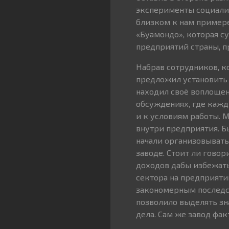
эксперименты социалис
близком к нам примере
«Буамондо», которая су
предприятий страны, п
Набрав сотрудников, к
предложил установить
находил своё воплощен
обсуждениях, где кажд
и к условиям работы. 
внутри предприятия. Б
начали организовывать
заводе. Стоит ли гово
доходов дабы избежат
сектора на предприяти
закономерным последст
позволило выделять зн
дела. Сам же завод фа