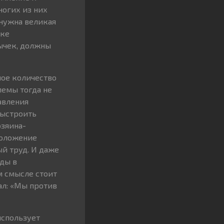
ногих из них
 нужна великая
ике
вычек, должны
ное количество
лемы тогда не
авления
выстроить
озяина-
положение
й труд. И даже
оды в
м смысле стоит
ал: «Мы против
использует