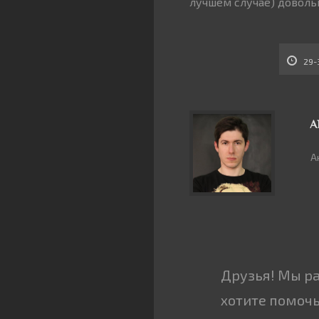
лучшем случае) доволь
29-
А
А
Друзья! Мы р
хотите помочь