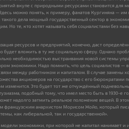
иятий вкупе с природными ресурсами становится для м
 Здесь можно понять, к примеру, фанатов Кургиняна — им
для такого дела мощный государственный сектор в эконом
им. Но те, кто хотят называть себя социалистами без ка
изация ресурсов и предприятий, конечно, даст определён
о будет вложить в ту же социальную сферу. Однако проб
только необходимостью выстраивания новой системы упр
ром экономики. Надо помнить, что цель социалистов — 
вязи между работником и капиталом. В случае замены х
ожества акционеров на государство с его бюрократами 
м изменится. Это будет тот же отчуждённый подневольны
узиазма, подобный тому, что имел место быть в 1930-е г
может надолго затмить реальное положение вещей. В это
ым французским анархистом Морисом Жойо, который пис
темы, как либеральной, так и государственной».
модели экономики, при которой не капитал нанимает и 