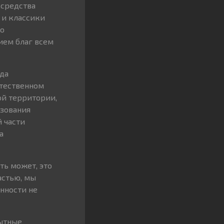
 средства
 и классики
но
ием благ всем
ода
стественном
ой территории,
ьзования
 части
а
ть может, это
астью, мы
нности не
пытные