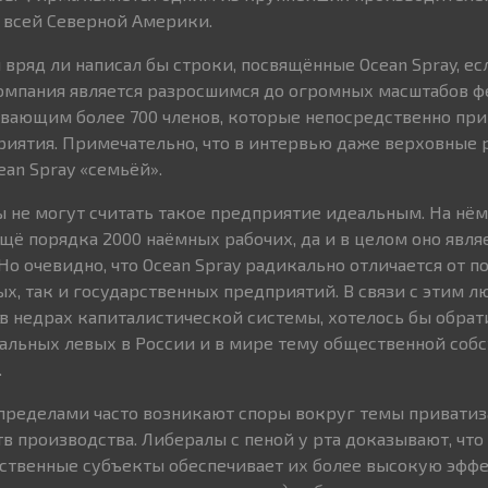
 всей Северной Америки.
 вряд ли написал бы строки, посвящённые Ocean Spray, ес
Компания является разросшимся до огромных масштабов 
ывающим более 700 членов, которые непосредственно пр
риятия. Примечательно, что в интервью даже верховные
an Spray «семьёй».
ы не могут считать такое предприятие идеальным. На нём
щё порядка 2000 наёмных рабочих, да и в целом оно явля
Но очевидно, что Ocean Spray радикально отличается от 
ых, так и государственных предприятий. В связи с этим
 недрах капиталистической системы, хотелось бы обрат
альных левых в России и в мире тему общественной собс
.
ё пределами часто возникают споры вокруг темы привати
в производства. Либералы с пеной у рта доказывают, что 
йственные субъекты обеспечивает их более высокую эффе