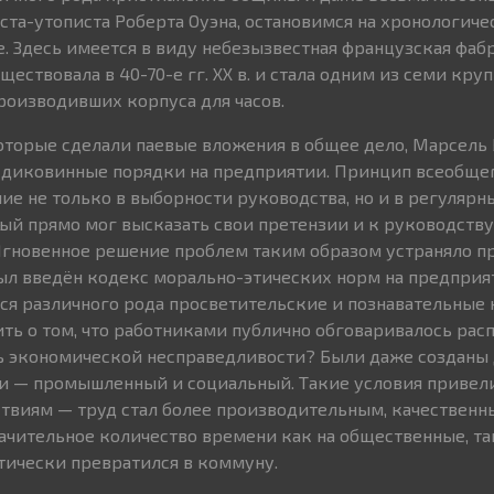
та-утописта Роберта Оуэна, остановимся на хронологиче
. Здесь имеется в виду небезызвестная французская фаб
ществовала в 40-70-е гг. XX в. и стала одним из семи кр
роизводивших корпуса для часов.
оторые сделали паевые вложения в общее дело, Марсель
 диковинные порядки на предприятии. Принцип всеобщег
ие не только в выборности руководства, но и в регуляр
ый прямо мог высказать свои претензии и к руководству,
Мгновенное решение проблем таким образом устраняло п
ыл введён кодекс морально-этических норм на предприя
ся различного рода просветительские и познавательные 
рить о том, что работниками публично обговаривалось ра
ь экономической несправедливости? Были даже созданы 
и — промышленный и социальный. Такие условия привел
виям — труд стал более производительным, качественны
ачительное количество времени как на общественные, та
ктически превратился в коммуну.