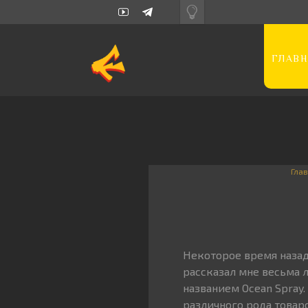
ГЛАВН
Гла
Некоторое время наза
рассказал мне весьма 
названием Ocean Spray
различного рода товар