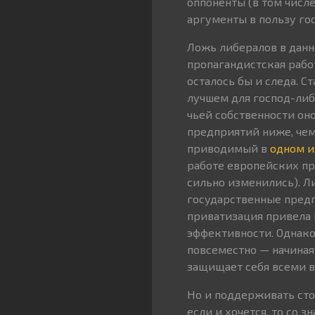
оппоненты (в том числ
аргументы в пользу го
Ложь либералов в данн
пропагандистская работ
осталось бы и следа. 
лучшем для господ-либ
чьей собственности он
предприятий ниже, чем
приводимый в
одном и
работе европейских пр
сильно изменились). Л
государственные предпр
приватизация привела 
эффективности. Однако
повсеместно — начиная
защищает себя всеми 
Но и поддерживать сто
если и хочется, то со 