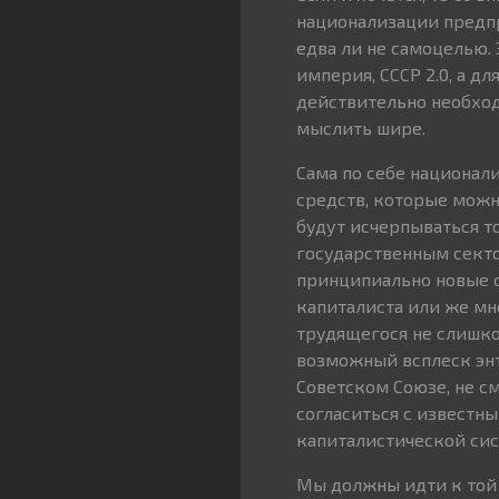
национализации предпр
едва ли не самоцелью.
империя, СССР 2.0, а 
действительно необход
мыслить шире.
Сама по себе национал
средств, которые можн
будут исчерпываться 
государственным секто
принципиально новые с
капиталиста или же мн
трудящегося не слишко
возможный всплеск энт
Советском Союзе, не с
согласиться с известн
капиталистической сис
Мы должны идти к той 