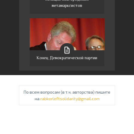
метамарксистов
Конец Демократической партии
По всем вопросам (в т.ч. авторства) пишите
на
rabkorleftsolidarity@gmail.com