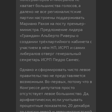
хватает большинства голосов, а
далеко не все регионалистские
партии настроены поддерживать
Мариано Рахоя на посту премьер-
министра. Предложение лидера
«Граждан» Альберто Риверы о
создании трёхпартийного кабинета с
участием в нём НП, ИСРП и самих
либералов отверг генеральный
секретарь ИСРП Педро Санчес.
Однако и сформировать чисто левое
правительство не представляется
возможным. Во-первых, потому что в
Конгрессе депутатов просто
отсутствует левое большинство. Да,
арифметически, если учитывать
процентные показатели, 20 декабря
за списки левой и левоцентристской