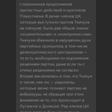
сторонников продолжения
протестных действий и критиков
Плахотнюка. В речах членов ЦК,
которые выступили против Ткачука
на пленуме, были две общие линии:
«охранительная» и «компромиссная».
Ткачука обвинили в нарушении духа
партийных принципов, в том числе
демократического централизма —
то есть необходимости подчинения
решениям партии, даже если ты с
этими решениями не согласен.
Вторая заключалась в том, что Ткачук
и такие, как он, — радикалы,
которые вечно толкают партию на
амбразуры, не обращая при этом
внимания на то, что происходит в
Луганске и Донецке. Ряд членов ЦК
прямо заявил: больше на такие