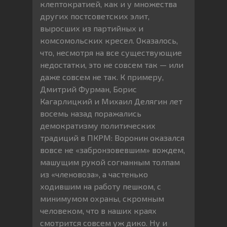
клептократией, как и у множества
других постсоветских элит,
выросших из партийных и
комсомольских кресел. Оказалось,
что, несмотря на все существующие
недостатки, это не совсем так — или
даже совсем не так. К примеру,
Дмитрий Фурман, Борис
Кагарлицкий и Михаил Делягин лет
восемь назад поражались
демократизму политических
традиций в ПКРМ: Воронин оказался
вовсе не «забронзовевшим» вождем,
машущим рукой согнанным толпам
из «членовоза», а частенько
ходившим на работу пешком, с
минимумом охраны, скромным
человеком, что в наших краях
смотрится совсем уж дико. Ну и