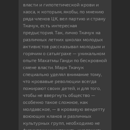
власти и гипотетической крови и
хаоса, к которым, якобы, по мнению
ряда членов ЦК, вел партию и страну
Ткачук, есть интересная
предыстория. Так, лично Ткачук на
различных летних школах молодых
активистов рассказывал молодым и
горячим о сатьяграхе — уникальном
опыте Махатмы Ганди по бескровной
смене власти. Марк Ткачук
специально уделял внимание тому,
что кровавые революции всегда
пожирают своих детей, и для того,
чтобы не ввергнуть общество —
особенно такое сложное, как
молдавское, — в кровавую вендетту
воюющих кланов и различных
культурных групп, необходимо не
физически уничтожить, низложить