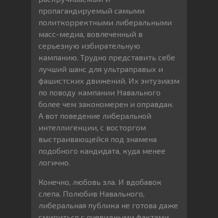
пропагандируемый самыми
политкорректными либеральными
масс-медиа, вовлеченный в
серьезную избирательную
кампанию. Трудно представить себе
лучший шанс для ультраправых и
фашистских движений. Их энтузиазм
по поводу кампании Навального
более чем закономерен и оправдан.
А вот поведение либеральной
интеллигенции, с восторгом
выстраивающейся под знамена
подобного кандидата, куда менее
логично.
Конечно, любовь зла. И вдобавок
слепа. Полюбив Навального,
либеральная публика не готова даже
смириться с очевидными фактами.