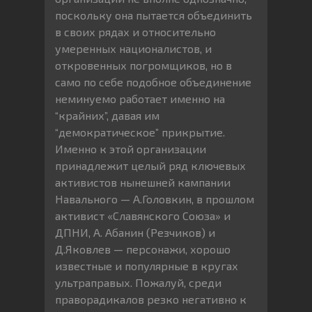
поскольку она пытается объединить
в своих рядах и относительно
умеренных националистов, и
откровенных погромщиков, но в
само по себе подобное объединение
неминуемо работает именно на
“крайних”, давая им
“демократическое” прикрытие.
Именно к этой организации
принадлежит целый ряд ключевых
активистов нынешней кампании
Навального — А.Головкин, в прошлом
активист «Славянского Союза» и
ДПНИ, А. Абанин (Резчиков) и
Д.Яковлев — персонажи, хорошо
известные и популярные в кругах
ультраправых. Пожалуй, среди
праворадикалов резко негативно к