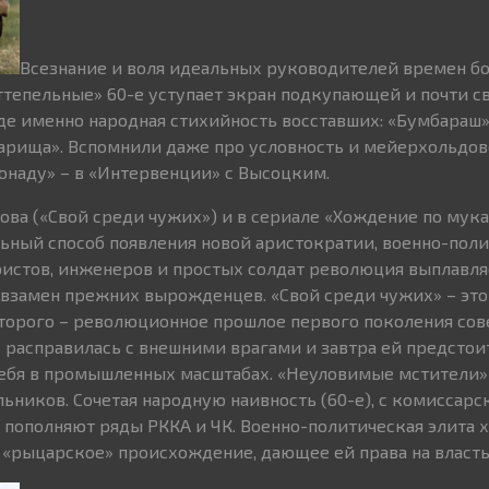
Всезнание и воля идеальных руководителей времен б
оттепельные» 60-е уступает экран подкупающей и почти с
оде именно народная стихийность восставших: «Бумбараш»,
варища». Вспомнили даже про условность и мейерхольдо
наду» – в «Интервенции» с Высоцким.
кова («Свой среди чужих») и в сериале «Хождение по му
ьный способ появления новой аристократии, военно-пол
ристов, инженеров и простых солдат революция выплавля
взамен прежних вырожденцев. «Свой среди чужих» – это 
торого – революционное прошлое первого поколения сов
 расправилась с внешними врагами и завтра ей предстои
ебя в промышленных масштабах. «Неуловимые мстители» 
ьников. Сочетая народную наивность (60-е), с комиссар
и пополняют ряды РККА и ЧК. Военно-политическая элита х
 «рыцарское» происхождение, дающее ей права на власть