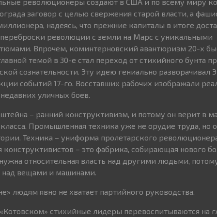
льные революционеры создают в США и по всему миру 
ограда заговор с целью свержения старой власти, а фаши
иллионера, надеясь, что прежние капиталы в итоге дост
я переброски революции с земли на Марс с уникальными
тюмами. Впрочем, коминтерновский авантюризм 20-х бы
лавной темой в 30-е стал переход от стихийного бунта п
ской сознательности. Эту идею гениально разворачивал 
кции событий 17-го. Восставших рабочих изображали ре
 недавних уличных боев.
штейна – ранний конструктивизм, и потому он верит в м
класса. Промышленная техника уже не орудие труда, но
стории. Техника – униформа пролетарского революционера
 конструктивистов – это фабрика, собирающая нового б
 нужна относительная власть над другими людьми, потому
ь над вещами и машинами.
не» людям явно не хватает партийного руководства.
и «Котовском» стихийные лидеры перевоспитываются на гл