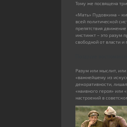
Тому же посвящена тр
«Мать» Пудовкина – кин
всей политической си
препятствия движение 
инстинкт – это разум 
свободной от власти и 
Поздние воспомина
Разум или мыслит, или
«важнейшему из искусс
декоративности, лиша
«наивного героя» или 
настроений в советско