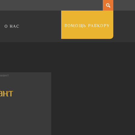
ПОМОЩЬ РАБКОРУ
О НАС
риант
ант