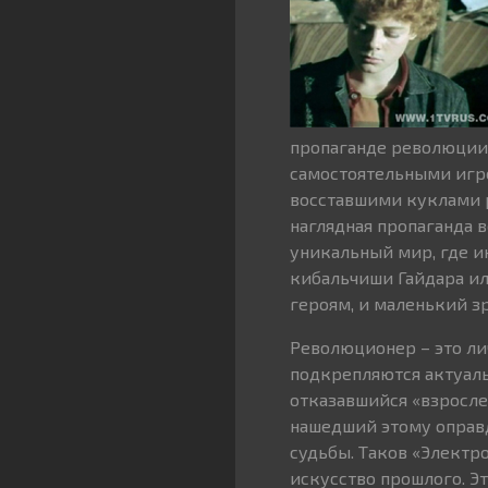
пропаганде революции. 
самостоятельными игро
восставшими куклами р
наглядная пропаганда в
уникальный мир, где и
кибальчиши Гайдара ил
героям, и маленький зр
Революционер – это ли
подкрепляются актуаль
отказавшийся «взрослет
нашедший этому оправ
судьбы. Таков «Электр
искусство прошлого. Э