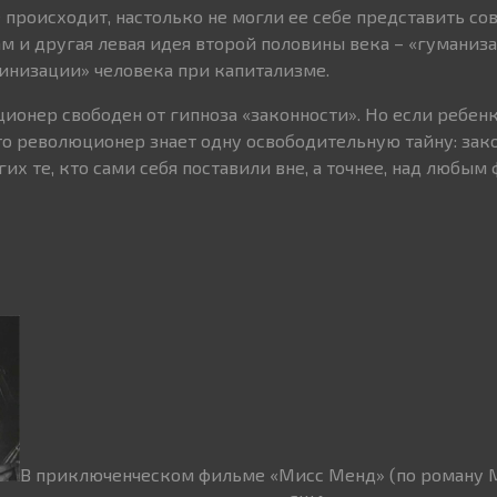
 происходит, настолько не могли ее себе представить со
ам и другая левая идея второй половины века – «гуманиз
инизации» человека при капитализме.
ционер свободен от гипноза «законности». Но если ребен
 то революционер знает одну освободительную тайну: зак
их те, кто сами себя поставили вне, а точнее, над любы
В приключенческом фильме «Мисс Менд» (по роману 