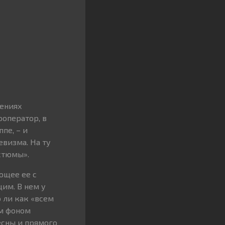
шениях
оператор, в
пе, – и
евизма. На ту
стюмы».
ющее ее с
им. В нем у
о ли как «всем
им фоном
есны и прямого