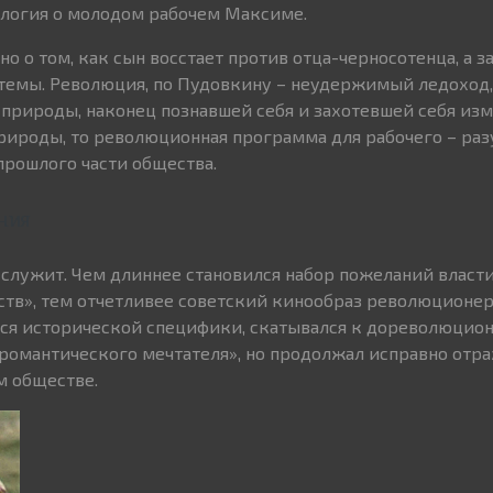
илогия о молодом рабочем Максиме.
о о том, как сын восстает против отца-черносотенца, а з
стемы. Революция, по Пудовкину – неудержимый ледоход
природы, наконец познавшей себя и захотевшей себя изм
природы, то революционная программа для рабочего – ра
прошлого части общества.
ния
 служит. Чем длиннее становился набор пожеланий власти
тв», тем отчетливее советский кинообраз революционер
лся исторической специфики, скатывался к дореволюцио
«романтического мечтателя», но продолжал исправно отр
м обществе.