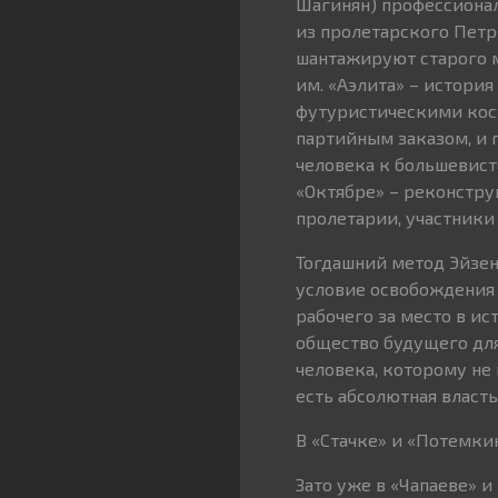
Шагинян) профессиона
из пролетарского Петр
шантажируют старого м
им. «Аэлита» – истори
футуристическими кос
партийным заказом, и г
человека к большевист
«Октябре» – реконстру
пролетарии, участники
Тогдашний метод Эйзен
условие освобождения 
рабочего за место в и
общество будущего для
человека, которому не
есть абсолютная власт
В «Стачке» и «Потемки
Зато уже в «Чапаеве» 