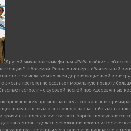
Другой михалковский фильм, «Раба любви» – об отно
лигенцией и богемой. Революционер – обаятельный кино
тности и смысла, чем во всей дореволюционной киногруп
го экрана постепенно осознает моральную правоту больш
Опасные гастроли» с суровой песней про «деревянные ко
ция брежневских времен смотрела это кино как примиря
юционным прошлым и несвободным «застойным» настоящ
 причин, ни идеологии: эта часть борьбы пропускается т
ли для того, чтобы сделать революцию просто историческ
 государства», причины чего давно уже никому не интер