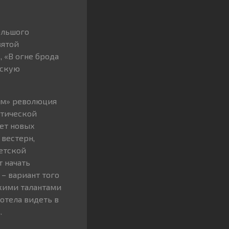
ольшого
вятой
 «В огне брода
вскую
кам» революция
итической
ет новых
вестерн,
етской
т начать
– вариант того
скими талантами
отела видеть в
.