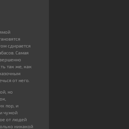
рямой
тановятся
гом сдирается
басов. Самая
овершенно
ь так же, как
сказочным
чься от него.
ой, но
ок,
х пор, и
и чужой
ное от людей
только никакой