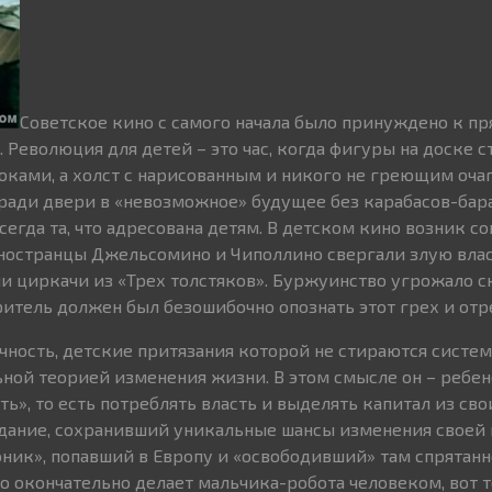
Советское кино с самого начала было принуждено к п
Революция для детей – это час, когда фигуры на доске с
ками, а холст с нарисованным и никого не греющим оча
ади двери в «невозможное» будущее без карабасов-бара
сегда та, что адресована детям. В детском кино возник с
ностранцы Джельсомино и Чиполлино свергали злую власт
и циркачи из «Трех толстяков». Буржуинство угрожало 
итель должен был безошибочно опознать этот грех и отре
чность, детские притязания которой не стираются систем
ной теорией изменения жизни. В этом смысле он – ребен
ь», то есть потреблять власть и выделять капитал из свои
дание, сохранивший уникальные шансы изменения своей 
оник», попавший в Европу и «освободивший» там спрятан
то окончательно делает мальчика-робота человеком, вот 