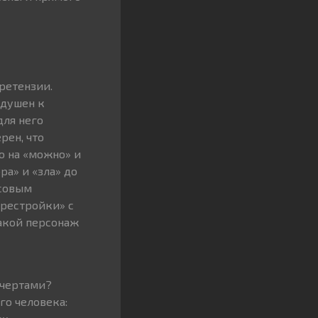
ретензии.
одушен к
для него
рен, что
о на «можно» и
ра» и «зла» до
ссовым
ерестройки» с
акой персонаж
 чертами?
го человека: