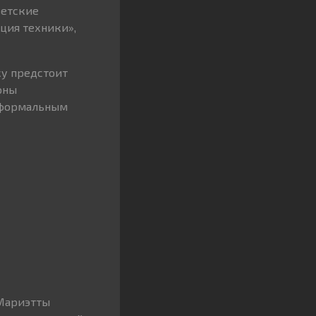
ветские
ация техники»,
ку предстоит
оны
м формальным
Мариэтты