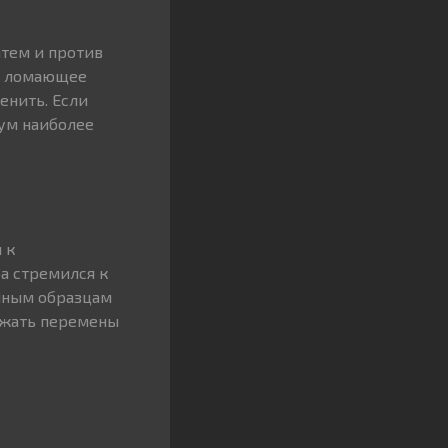
атем и против
, ломающее
енить. Если
зум наиболее
 к
а стремился к
нным образцам
ажать перемены