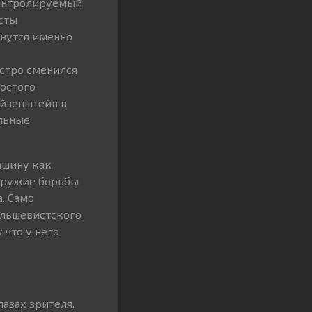
контролируемый
сты
анутся именно
стро сменился
ростого
Эйзенштейн в
альные
ашину как
 оружие борьбы
. Само
ольшевистского
 что у него
азах зрителя.