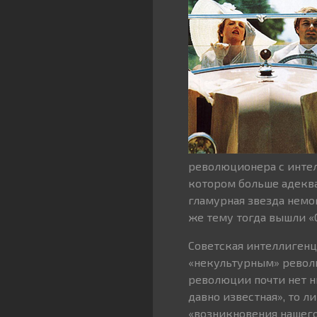
революционера с интел
котором больше адеква
гламурная звезда немо
же тему тогда вышли «
Советская интеллиген
«некультурным» револ
революции почти нет ни
давно известная», то 
«возникновения нашего