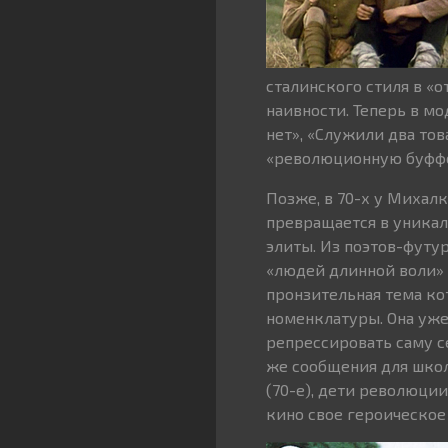
сталинского стиля в «
наивности. Теперь в м
нет», «Служили два то
«революционную буффо
Позже, в 70-х у Михал
превращается в уникал
элиты. Из поэтов-футу
«людей длинной воли» 
пронзительная тема ко
номенклатуры. Она уже
репрессировать саму с
же сообщения для школ
(70-е), дети революци
кино свое героическое