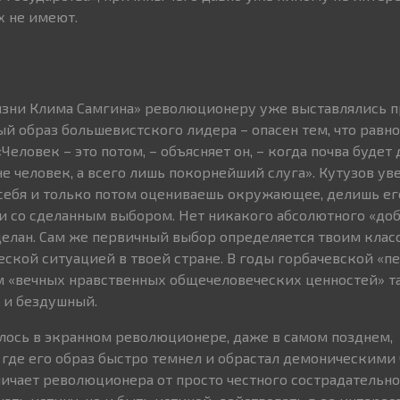
х не имеют.
изни Клима Самгина» революционеру уже выставлялись п
ый образ большевистского лидера – опасен тем, что равн
Человек – это потом, – объясняет он, – когда почва будет 
 не человек, а всего лишь покорнейший слуга». Кутузов уве
себя и только потом оцениваешь окружающее, делишь ег
ии со сделанным выбором. Нет никакого абсолютного «доб
сделан. Сам же первичный выбор определяется твоим кла
ской ситуацией в твоей стране. В годы горбачевской «п
м «вечных нравственных общечеловеческих ценностей» т
 и бездушный.
алось в экранном революционере, даже в самом позднем,
 где его образ быстро темнел и обрастал демоническими
тличает революционера от просто честного сострадательно