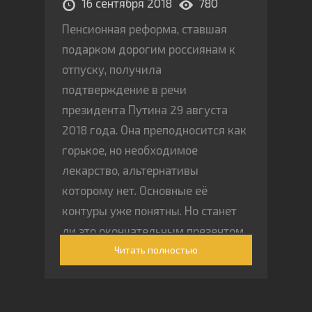
16 сентября 2018
780
Пенсионная реформа, ставшая
подарком дорогим россиянам к
отпуску, получила
подтверждение в речи
президента Путина 29 августа
2018 года. Она преподносится как
горькое, но необходимое
лекарство, альтернативы
которому нет. Основные её
контуры уже понятны. Но станет
ли это окончательным презентом
Читать полностью
в начавшемся шестилетнем сроке
президентства? Многие полагают,
что данное мероприятие будет
разовой акцией, которую можно