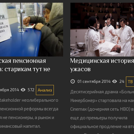
ская пенсионная
Медицинская истори
: старикам тут не
ужасов
01 сентября 2014
24
ТВ
тября 2014
572
Анализ
Десятисерийная драма «Боль
takeholder неолиберального
Никербокер» стартовала на ка
пенсионной реформы всегда
Cinemax (дочерняя сеть HBO) в 
я не пенсионеры, а рынок и
еще до премьеры получила
инансовый капитал.
официальное продление на вт