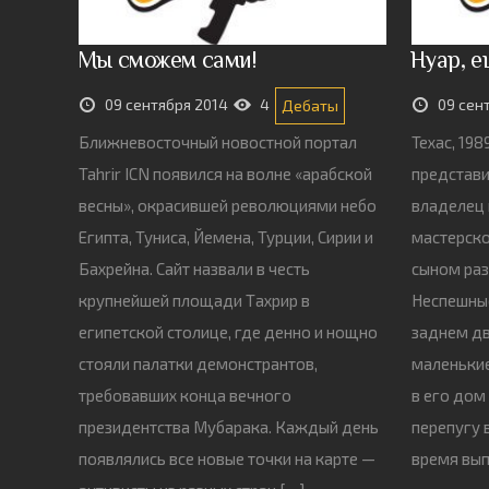
Мы сможем сами!
Нуар, е
09 сентября 2014
4
09 сен
Дебаты
Ближневосточный новостной портал
Техас, 19
Tahrir ICN появился на волне «арабской
представи
весны», окрасившей революциями небо
владелец 
Египта, Туниса, Йемена, Турции, Сирии и
мастерско
Бахрейна. Сайт назвали в честь
сыном ра
крупнейшей площади Тахрир в
Неспешные
египетской столице, где денно и нощно
заднем дв
стояли палатки демонстрантов,
маленьки
требовавших конца вечного
в его дом 
президентства Мубарака. Каждый день
перепугу 
появлялись все новые точки на карте —
время вып