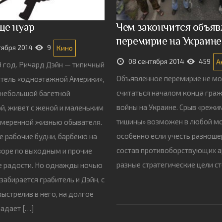
ще нуар
Чем закончится объяв
перемирие на Украине
тября 2014
9
Кино
08 сентября 2014
459
А
89 год. Ричард Дэйн — типичный
Объявленное перемирие не м
тель «одноэтажной Америки»,
считаться началом конца гра
небольшой багетной
войны на Украине. Срыв «режи
й, живет с женой и маленьким
тишины» возможен в любой м
змеренной жизнью обывателя.
особенно если учесть разнош
 рабочие будни, барбекю на
состав противоборствующих а
оре по выходным и прочие
разные стратегические цели ст
е радости. Но однажды ночью
забирается грабитель и Дэйн, с
выстрелив в него, на долгое
адает […]