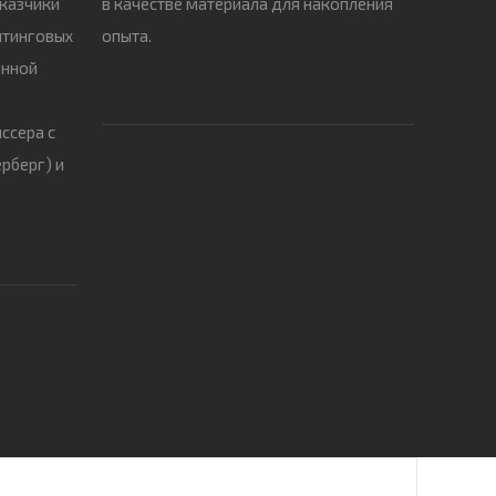
аказчики
в качестве материала для накопления
йтинговых
опыта.
енной
е
ссера с
рберг) и