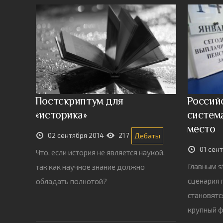
Постскриптум для
Россий
«историка»
система
место
02 сентября 2014
217
Дебаты
01 сен
Что, если история не является наукой,
Главным s
так как научное знание должно
сценария 
обладать полнотой?
становятс
крупный ф