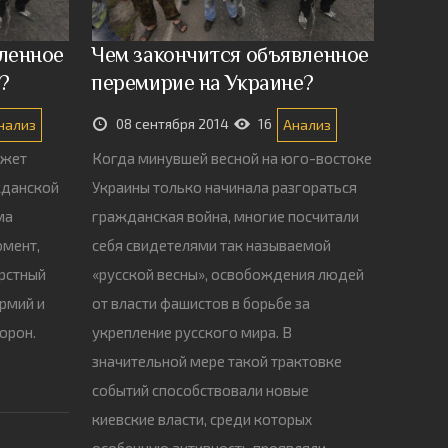
ленное
Чем закончится объявленное
?
перемирие на Украине?
08 сентября 2014
16
нализ
Анализ
ожет
Когда минувшей весной на юго-востоке
жданской
Украины только начинала разгораться
ма
гражданская война, многие посчитали
омент,
себя свидетелями так называемой
ерстный
«русской весны», освобождения людей
рмий и
от власти фашистов в борьбе за
орон.
укрепление русского мира. В
значительной мере такой трактовке
событий способствовали новые
киевские власти, среди которых
особенную активность проявляли