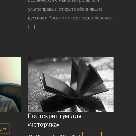
ультраправые, открыто обвинявшие
русских и Россию во всех бедах Украины.
[…]
Постскриптум для
«историка»
идео