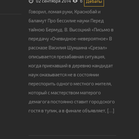
02 сентября 2014
6
Дебаты
Говорил, ломая руки, Краснобай и
баламут Про бессилие науки Перед
тайною Бермуд. В. Высоцкий «Письмо в
передачу «Очевидное-невероятное» В
рассказе Василия Шукшина «Срезал»
описывается презабавная ситуация,
когда приехавший в деревню кандидат
наук оказывается не в состоянии
переспорить одного местного жителя,
который с мастерством матерого
демагога постоянно ставит городского
гостя в тупик, а в финале объявляет, […]