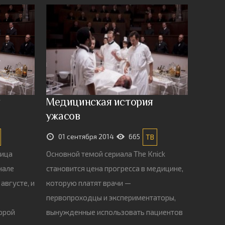
я
Медицинская история
ужасов
01 сентября 2014
665
ТВ
ница
Основной темой сериала The Knick
нале
становится цена прогресса в медицине,
августе, и
которую платят врачи —
первопроходцы и экспериментаторы,
орой
вынужденные использовать пациентов