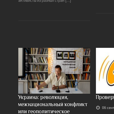
активисты из разных стран […]
Украина: революция,
Провер
межнациональный конфликт
06 сен
или геополитическое