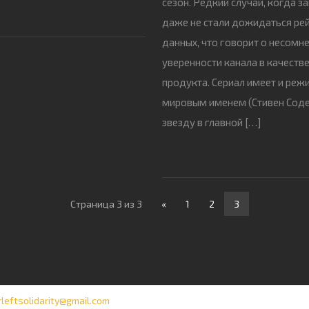
сезон. Редкий случай, когда з
даже не стали дожидаться ре
данных, что говорит о несомн
уверенности канала в качеств
продукта. Сериал имеет и режи
мировым именем (Стивен Соде
звезду в главной […]
Страница 3 из 3
«
1
2
3
rleftsolidarity@gmail.com