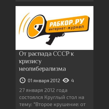
От распада СССР к
кризису
неолиберализма
01 января 2012
4
27 января 2012 года
состоялся Круглый стол на
тему: "Второе крушение: от