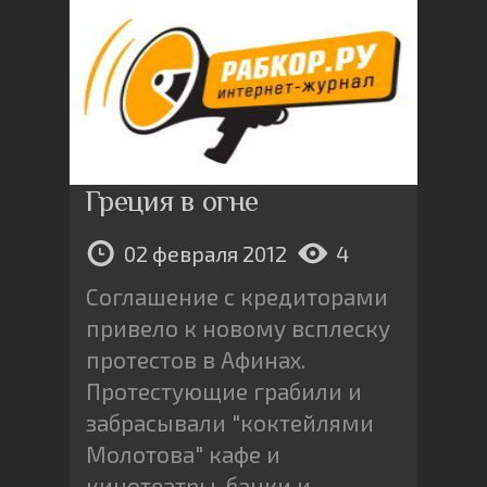
Греция в огне
02 февраля 2012
4
Соглашение с кредиторами
привело к новому всплеску
протестов в Афинах.
Протестующие грабили и
забрасывали "коктейлями
Молотова" кафе и
кинотеатры, банки и