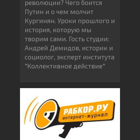
революции? Чего боится
Путин и о чем молчит
Кургинян. Уроки прошлого и
история, которую мы
творим сами. Гость студии:
Андрей Демидов, историк и
социолог, эксперт института
"Коллективное действие"