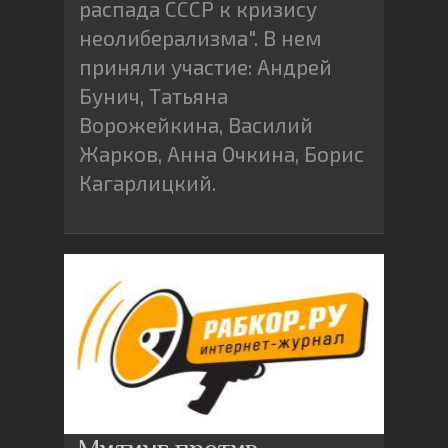
распада СССР к кризису
неолиберализма". В нем
приняли участие: Андрей
Бунич, Татьяна
Ворожейкина, Василий
Жарков, Анна Очкина, Борис
Кагарлицкий.