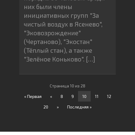
них были члены
инициативных групп "За
чистый воздух в Ясенево",
"Эковозрождение"
(Чертаново), "Экостан"
(Тёплый стан), а также
"Зелёное Коньково". […]
Страница 10 из 28
« Первая
«
8
9
10
11
12
20
»
Последняя »