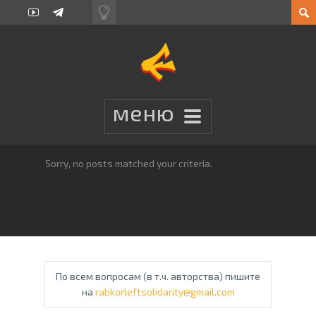
Sorry, no posts matched your criteria.
По всем вопросам (в т.ч. авторства) пишите
на
rabkorleftsolidarity@gmail.com