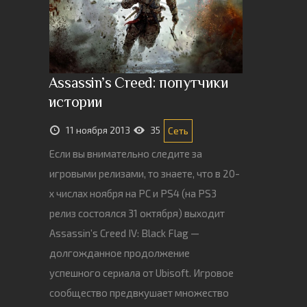
Assassin’s Creed: попутчики
истории
11 ноября 2013
35
Сеть
Если вы внимательно следите за
игровыми релизами, то знаете, что в 20-
х числах ноября на PC и PS4 (на PS3
релиз состоялся 31 октября) выходит
Assassin’s Creed IV: Black Flag —
долгожданное продолжение
успешного сериала от Ubisoft. Игровое
сообщество предвкушает множество