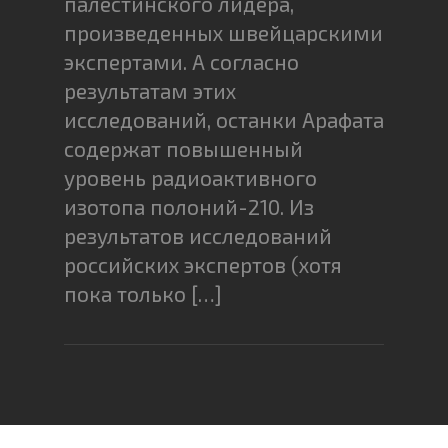
палестинского лидера,
произведенных швейцарскими
экспертами. А согласно
результатам этих
исследований, останки Арафата
содержат повышенный
уровень радиоактивного
изотопа полоний-210. Из
результатов исследований
российских экспертов (хотя
пока только […]