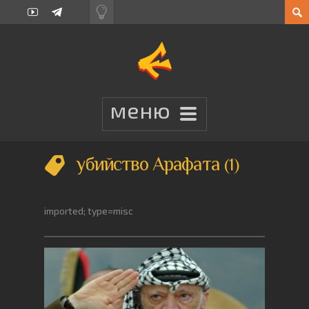
убийство Арафата
1
imported; type=misc