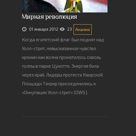
Мирная революция
01 января 2012
23
Анализ
Когда египетский флаг был поднят над
Уолл-стрит, невысказанное чувство
иронии как волна прокатилось сквозь
толпы в парке Цукотти. Энергия била
через край. Лидеры протеста Каирской
Площади Тахрир присоединились к
«Оккупации Уолл-стрит» (OWS).