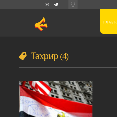
ГЛАВН
Тахрир
4