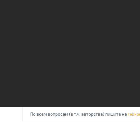
По всем вопросам (в т.ч. авторства) пишите на
rabko