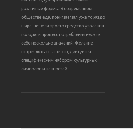
различные формы. В современном
обществе еда, понимаемая уже гораздо
шире, нежели просто средство утоления
голода, и процесс потребления несут в
себе несколько значений. Желание
потреблять то, а не это, диктуется
специфическим набором культурных
символов и ценностей.