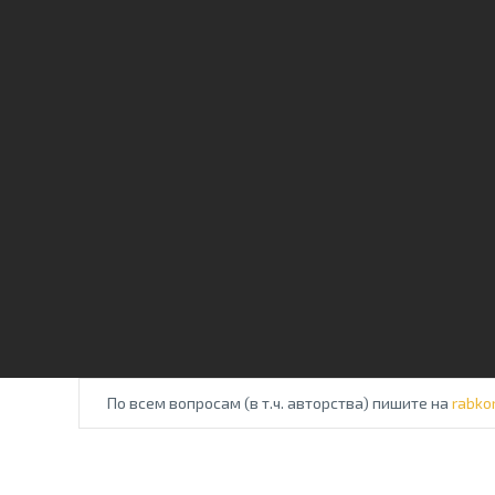
По всем вопросам (в т.ч. авторства) пишите на
rabko