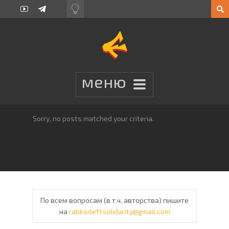
Sorry, no posts matched your criteria.
По всем вопросам (в т.ч. авторства) пишите
на
rabkorleftsolidarity@gmail.com