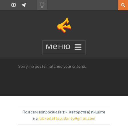
Sorry, no posts matched your criteria.
По всем вопросам (в т.ч. авторства) пишите
на
rabkorleftsolidarity@gmail.com