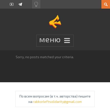
Sorry, no posts matched your criteria.
По всем вопросам (в т.ч. авторства) пишите
на
rabkorleftsolidarity@gmail.com