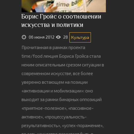
Борис Гройс о соотношении
искусства и политики
06 июня 2012
28
Культура
Прочитанная в рамках проекта
time/food лекция Бориса Гройса стала
неким описательным срезом ситуации в
современном искусстве, все более
уверенно встающем на позиции
«активизации и мобилизации»: оно
выходит за рамки бинарных оппозиций
«приятное-полезное», «пассивное-
активное», «процессуальность-
результативность», «успех-поражение»,
то есть искусство перестает быть в