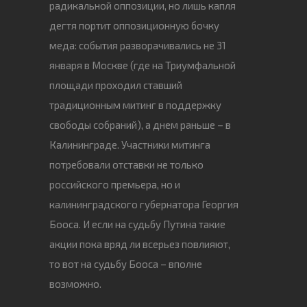
радикальной оппозиции, но лишь капля
дегтя портит оппозиционную бочку
меда: события разворачивались не 31
января в Москве (где на Триумфальной
площади проходил ставший
традиционным митинг в поддержку
свободы собраний), а днем раньше – в
Калининграде. Участники митинга
потребовали отставки не только
российского премьера, но и
калининградского губернатора Георгия
Бооса. И если на судьбу Путина такие
акции пока вряд ли всерьез повлияют,
то вот на судьбу Бооса – вполне
возможно.