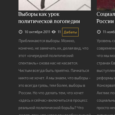
Выборы как урок
Социал
политической логопедии
России
10 октября 2011
11
11 нояб
Дебаты
Приближаются выборы. Можно,
Уровень с
конечно, не замечать их, делая вид, что
современн
этот «очередной политический
что мы мо
спектакль» снова нас не касается.
странах Е
Чистым всегда быть приятно. Пачкаться
выступлен
никто не хочет. А мы знаем, что выборы -
реформы 
это всегда грязь, тем более, выборы в
Консерват
России. Но что делать тем, что хочет
Англии: п
«здесь и сейчас» включиться в процесс
социальны
реальной политической борьбы? Что
просто н
делать тем, кто устал от кладбищенской
ситуация 