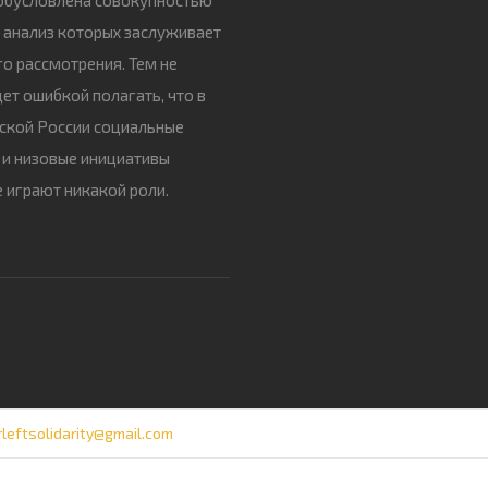
 анализ которых заслуживает
о рассмотрения. Тем не
дет ошибкой полагать, что в
ской России социальные
и низовые инициативы
 играют никакой роли.
rleftsolidarity@gmail.com