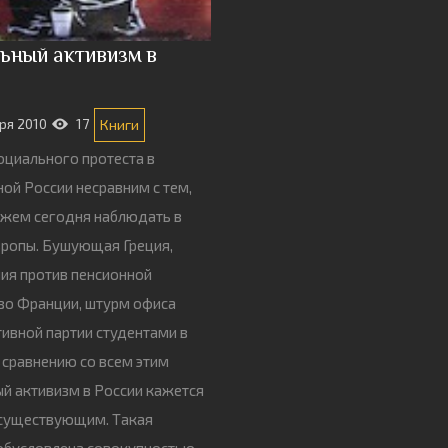
ьный активизм в
ря 2010
17
Книги
оциального протеста в
ой России несравним с тем,
жем сегодня наблюдать в
вропы. Бушующая Греция,
ия против пенсионной
во Франции, штурм офиса
ивной партии студентами в
о сравнению со всем этим
й активизм в России кажется
есуществующим. Такая
обусловлена совокупностью