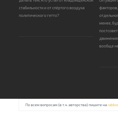
стабильности и от спёртого воздуха
факторов,
политического гетто?
отдельног
менее, бу
постсовет
движения 
вообще не
По всем вопросам (в т.ч. авторства) пишите на
rabko