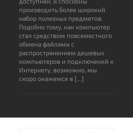
доступней, и способны
производить более широкий
набор полезных предметов.
Подобно тому, как компьютер
стал средством повсеместного
обмена файлами с
распространением дешевых
компьютеров и подключений к
Интернету, возможно, мы
скоро окажемся в […]