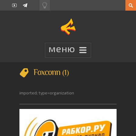
Foxconn
1
imported; type=organization