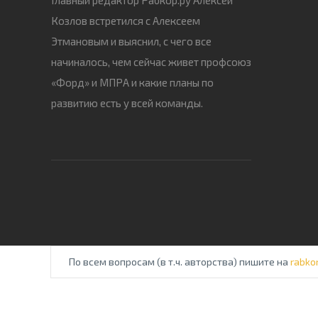
Козлов встретился с Алексеем
Этмановым и выяснил, с чего все
начиналось, чем сейчас живет профсоюз
«Форд» и МПРА и какие планы по
развитию есть у всей команды.
По всем вопросам (в т.ч. авторства) пишите на
rabko