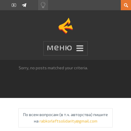
Sorry, no posts matched your criteria.
По всем вопросам (в т.ч. авторства) пишите
на
rabkorleftsolidarity@gmail.com