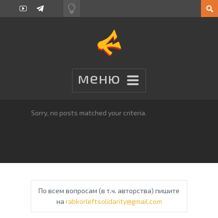
Sorry, no posts matched your criteria.
По всем вопросам (в т.ч. авторства) пишите
на
rabkorleftsolidarity@gmail.com