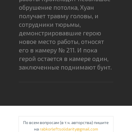
обрушение потолка, Хуан
получает травму головы, и
сотрудники тюрьмы,
демонстрировавшие герою
новое место работы, относят
его в камеру № 211. И пока
герой остается в камере один,
заключенные поднимают бунт.
По всем вопросам (в т.ч. авторства) пишите
на
rabkorleftsolidarity@gmail.com