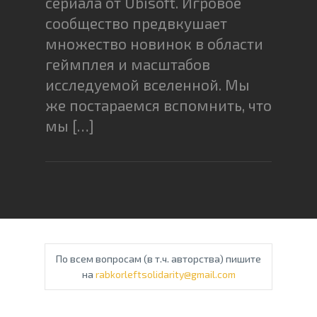
сериала от Ubisoft. Игровое
сообщество предвкушает
множество новинок в области
геймплея и масштабов
исследуемой вселенной. Мы
же постараемся вспомнить, что
мы […]
По всем вопросам (в т.ч. авторства) пишите
на
rabkorleftsolidarity@gmail.com