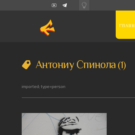
ГЛАВН
Антониу Спинола
1
imported; type=person