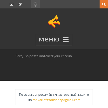
Sorry, no posts matched your criteria.
По всем вопросам (в т.ч. авторства) пишите
на
rabkorleftsolidarity@gmail.com