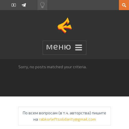
Sorry, no posts matched your criteria.
По всем вопросам (в т.ч. авторства) пишите
на
rabkorleftsolidarity@gmail.com