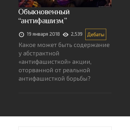
Обыкновенный
“антифашизм”
19 января 2018
2,539
Дебаты
Какое может быть содержание
у абстрактной
«антифашисткой» акции,
оторванной от реальной
антифашисткой борьбы?