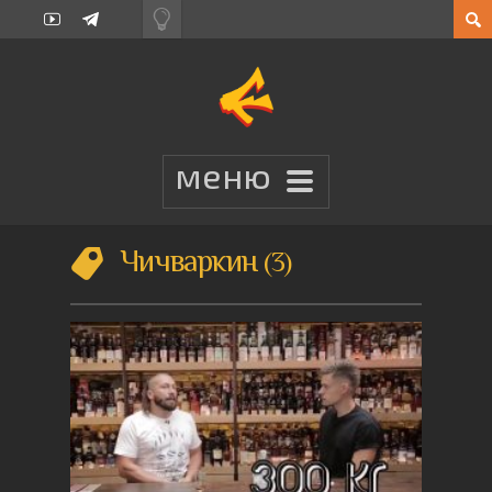
Чичваркин
3