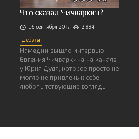
Что сказал Чичваркин?
06 сентября 2017
2,834
Дебаты
Намедни вышло интервью
Евгения Чичваркина на канале
у Юрия Дудя, которое просто не
могло не привлечь к себе
любопытствующие взгляды