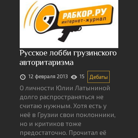
Русское лобби грузинского
авторитаризма
12 февраля 2013
15
Дебаты
О личности Юлии Латыниной
долго распространяться не
считаю нужным. Хотя есть у
неё в Грузии свои поклонники,
но и критиков тоже
предостаточно. Прочитал её