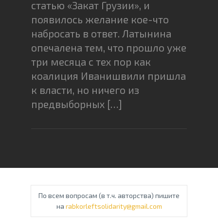
статью «Закат Грузии», и
появилось желание кое-что
набросать в ответ. Латынина
опечалена тем, что прошло уже
три месяца с тех пор как
коалиция Иванишвили пришла
к власти, но ничего из
предвыборных […]
По всем вопросам (в т.ч. авторства) пишите
на
rabkorleftsolidarity@gmail.com