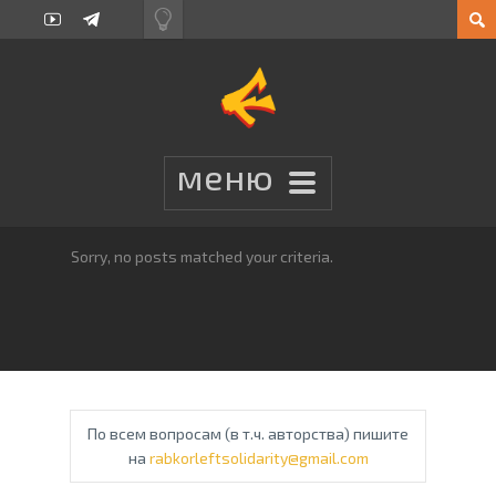
Sorry, no posts matched your criteria.
По всем вопросам (в т.ч. авторства) пишите
на
rabkorleftsolidarity@gmail.com